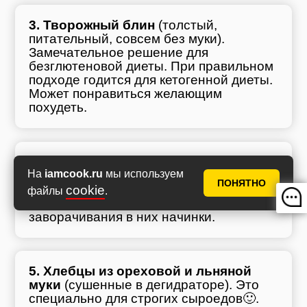
3. Творожный блин
(толстый,
питательный, совсем без муки).
Замечательное решение для
безглютеновой диеты. При правильном
подходе годится для кетогенной диеты.
Может понравиться желающим
похудеть.
4. Кукурузные лепешки.
Этот вариант
На
iamcook.ru
мы используем
подойдёт только любителям экзотики.
ПОНЯТНО
Тортильи не содержат глютена и
cookie
файлы
.
молочных продуктов, но подходят для
заворачивания в них начинки.
5. Хлебцы из ореховой и льняной
муки
(сушенные в дегидраторе). Это
специально для строгих сыроедов🙂.