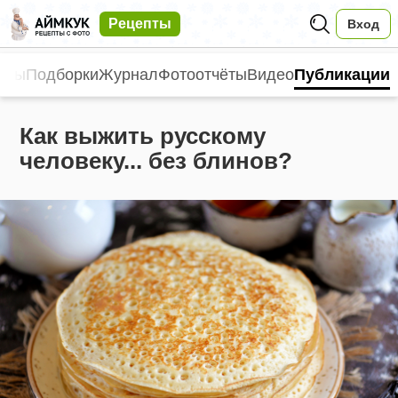
Рецепты
Вход
пты
Подборки
Журнал
Фотоотчёты
Видео
Публикации
Как выжить русскому
человеку... без блинов?