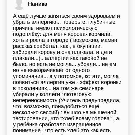
Наника
А ещё лучше заняться своим здоровьем и
убрать аллергию... поверьте, глубинные
причины имеют психологическую
подоплёку: для меня корова- кормила,
хоть и росла в городе ( возможно, мамин
рассказ сработал, как , в окупации,
забирали корову и она плакала, и дети
плакали...).. аллергии как таковой не
было, но есть не могла... убрали... не ем
но не выворачивает от одного
упоминания... а у потомков, кстати, могла
появиться аллергия уже - эффект воронки
в поколениях... на том же семинаре
убирали у коллеги глютеговую
непереносимость (Учитель предупредила,
что, возможно, понадобиться ещё
несколько сессий) : вышло на мышечной
тестировании, что "хлеб всему голова" , а
у ребёнка сработало извращенное
понимание , что есть хлеб это как есть