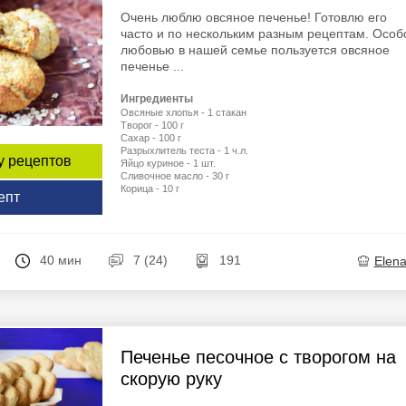
Очень люблю овсяное печенье! Готовлю его
часто и по нескольким разным рецептам. Особ
любовью в нашей семье пользуется овсяное
печенье ...
Ингредиенты
Овсяные хлопья - 1 стакан
Творог - 100 г
Сахар - 100 г
Разрыхлитель теста - 1 ч.л.
у рецептов
Яйцо куриное - 1 шт.
Сливочное масло - 30 г
Корица - 10 г
епт
40 мин
7 (24)
191
Elen
Печенье песочное с творогом на
скорую руку