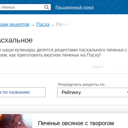
Расширенный поиск
кции рецептов
→
Пасха
→
Печенье
асхальное
е наши кулинары делятся рецептами пасхального печенья 
ем, как приготовить вкусное печенье на Пасху!
АЙМКУК
Упорядочить рецепты по ...
Печенье овсяное с творогом