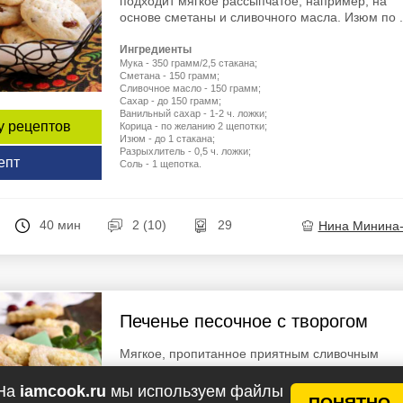
подходит мягкое рассыпчатое, например, на
основе сметаны и сливочного масла. Изюм по .
Ингредиенты
Мука - 350 грамм/2,5 стакана;
Сметана - 150 грамм;
Сливочное масло - 150 грамм;
Сахар - до 150 грамм;
Ванильный сахар - 1-2 ч. ложки;
у рецептов
Корица - по желанию 2 щепотки;
Изюм - до 1 стакана;
Разрыхлитель - 0,5 ч. ложки;
епт
Соль - 1 щепотка.
40 мин
2 (10)
29
Нина Минина
Печенье песочное с творогом
Мягкое, пропитанное приятным сливочным
ароматом, песочное печенье с творогом может
быть разного размера, формы, с каплей джема
На
iamcook.ru
мы используем файлы
ПОНЯТНО
сухофруктами или орехами. ...