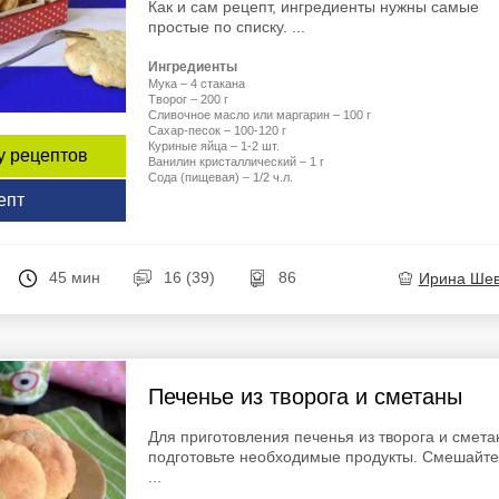
Как и сам рецепт, ингредиенты нужны самые
простые по списку. ...
Ингредиенты
Мука – 4 стакана
Творог – 200 г
Сливочное масло или маргарин – 100 г
Сахар-песок – 100-120 г
Куриные яйца – 1-2 шт.
у рецептов
Ванилин кристаллический – 1 г
Сода (пищевая) – 1/2 ч.л.
епт
45 мин
16 (39)
86
Ирина Ше
Печенье из творога и сметаны
Для приготовления печенья из творога и смет
подготовьте необходимые продукты. Смешайте
...