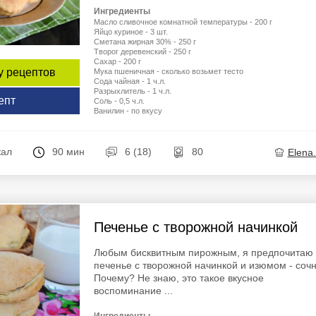
Ингредиенты
Масло сливочное комнатной температуры - 200 г
Яйцо куриное - 3 шт.
Сметана жирная 30% - 250 г
Творог деревенский - 250 г
Сахар - 200 г
у рецептов
Мука пшеничная - сколько возьмет тесто
Сода чайная - 1 ч.л.
Разрыхлитель - 1 ч.л.
епт
Соль - 0,5 ч.л.
Ванилин - по вкусу
кал
90 мин
6 (18)
80
Elena
Печенье с творожной начинкой
Любым бисквитным пирожным, я предпочитаю
печенье с творожной начинкой и изюмом - сочн
Почему? Не знаю, это такое вкусное
воспоминание ...