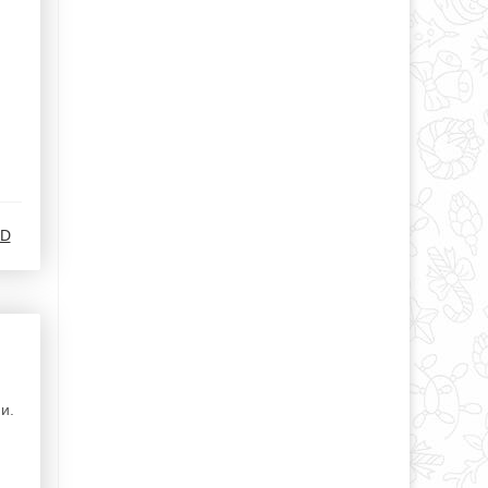
.D
и.