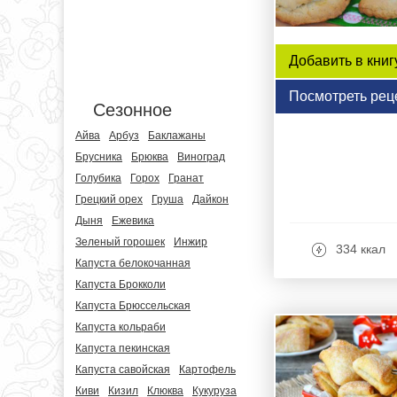
Добавить в книг
Посмотреть рец
Сезонное
Айва
Арбуз
Баклажаны
Брусника
Брюква
Виноград
Голубика
Горох
Гранат
Грецкий орех
Груша
Дайкон
Дыня
Ежевика
Зеленый горошек
Инжир
334 ккал
Капуста белокочанная
Капуста Брокколи
Капуста Брюссельская
Капуста кольраби
Капуста пекинская
Капуста савойская
Картофель
Киви
Кизил
Клюква
Кукуруза