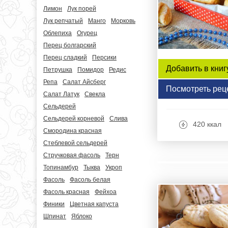
Лимон
Лук порей
Лук репчатый
Манго
Морковь
Облепиха
Огурец
Перец болгарский
Перец сладкий
Персики
Добавить в книг
Петрушка
Помидор
Редис
Репа
Салат Айсберг
Посмотреть рец
Салат Латук
Свекла
Сельдерей
Сельдерей корневой
Слива
420 ккал
Смородина красная
Стеблевой сельдерей
Стручковая фасоль
Терн
Топинамбур
Тыква
Укроп
Фасоль
Фасоль белая
Фасоль красная
Фейхоа
Финики
Цветная капуста
Шпинат
Яблоко