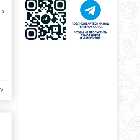
ой
aV