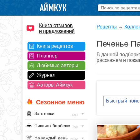
Книга отзывов
Рецепты
→
Колле
и предложений
Печенье П
Книга рецептов
В данной подборк
Планнер
расскажем и покаж
Любимые авторы
Журнал
Авторы Аймкук
Сезонное меню
Заготовки
1347
Пикник / барбекю
293
На каждый день
20160