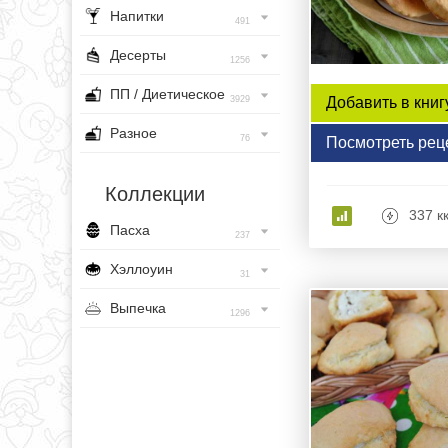
Напитки
491
Десерты
1256
ПП / Диетическое
Добавить в книг
3929
Разное
76
Посмотреть рец
Коллекции
337 к
Пасха
237
Хэллоуин
31
Выпечка
1296