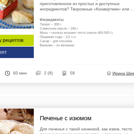
приготовленное из простых и доступных
ингредиентов? Творожные «Конвертики» или ...
Ингредиенты
Творог – 300 г
Сливочное масло – 200 г
Мука – сколько возьмет тесто (около 400-500 г)
Пищевая сода – 1/2 ч.л.
у рецептов
Сахар – для посыпки
Ванилин – по желанию
епт
60 мин
2 (8)
58
Ирина Ше
Печенье с изюмом
Для печенья с такой начинкой, как изюм, тесто