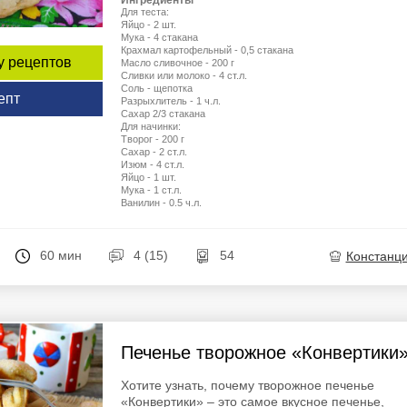
Ингредиенты
Для теста:
Яйцо - 2 шт.
Мука - 4 стакана
Крахмал картофельный - 0,5 стакана
у рецептов
Масло сливочное - 200 г
Сливки или молоко - 4 ст.л.
Соль - щепотка
епт
Разрыхлитель - 1 ч.л.
Сахар 2/3 стакана
Для начинки:
Творог - 200 г
Сахар - 2 ст.л.
Изюм - 4 ст.л.
Яйцо - 1 шт.
Мука - 1 ст.л.
Ванилин - 0.5 ч.л.
60 мин
4 (15)
54
Констанц
Печенье творожное «Конвертики
Хотите узнать, почему творожное печенье
«Конвертики» – это самое вкусное печенье,