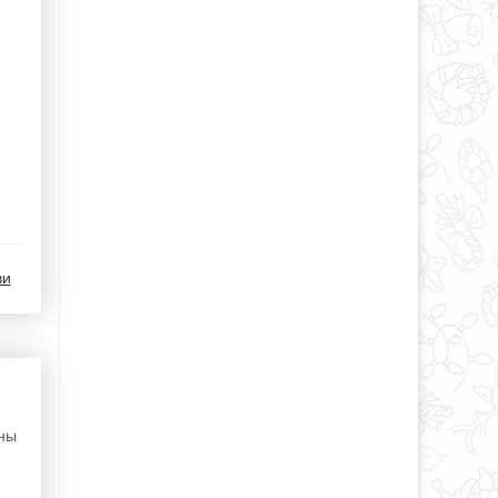
ви
аны