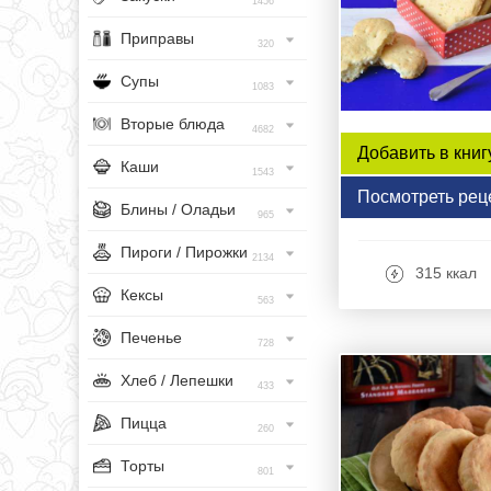
1456
Приправы
320
Супы
1083
Вторые блюда
4682
Добавить в книг
Каши
1543
Посмотреть рец
Блины / Оладьи
965
Пироги / Пирожки
2134
315 ккал
Кексы
563
Печенье
728
Хлеб / Лепешки
433
Пицца
260
Торты
801