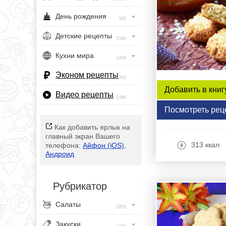
День рождения
385
Детские рецепты
1548
Кухни мира
1968
Эконом рецепты
393
Добавить в книг
Видео рецепты
1396
Посмотреть рец
Как добавить ярлык на
главный экран Вашего
313 ккал
телефона:
Айфон (iOS)
,
Андроид
Рубрикатор
Салаты
2955
Закуски