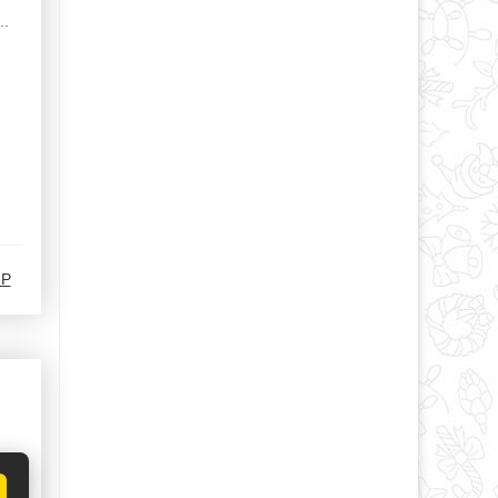
..
-Р
,