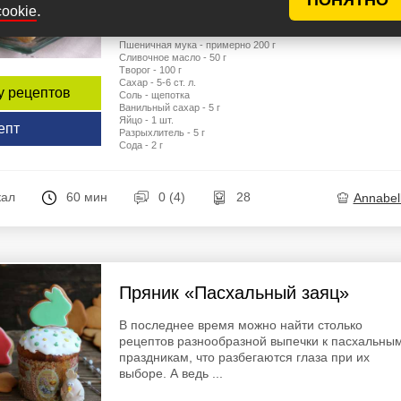
.
cookie
Ингредиенты
Пшеничная мука - примерно 200 г
Сливочное масло - 50 г
Творог - 100 г
Сахар - 5-6 ст. л.
у рецептов
Соль - щепотка
Ванильный сахар - 5 г
Яйцо - 1 шт.
епт
Разрыхлитель - 5 г
Сода - 2 г
кал
60 мин
0 (4)
28
Annabel
Пряник «Пасхальный заяц»
В последнее время можно найти столько
рецептов разнообразной выпечки к пасхальны
праздникам, что разбегаются глаза при их
выборе. А ведь ...