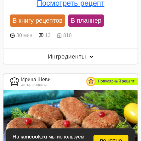
Посмотреть рецепт
В книгу рецептов
В планнер
30 мин
13
818
Ингредиенты
Ирина Шеви
Популярный рецепт
автор рецепта
На
iamcook.ru
мы используем