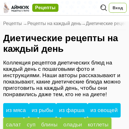
Рецепты
Вход
Рецепты
→
Рецепты на каждый день
→
Диетические рецеп
Диетические рецепты на
каждый день
Коллекция рецептов диетических блюд на
каждый день с пошаговыми фото и
инструкциями. Наши авторы рассказывают и
показывают, какие диетические блюда можно
приготовить на каждый день, чтобы они
понравились даже тем, кто не на диете!
из мяса
из рыбы
из фарша
из овощей
салат
суп
блины
оладьи
котлеты