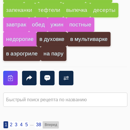
запеканки
тефтели
выпечка
десерты
завтрак
обед
ужин
постные
недорогие
в духовке
в мультиварке
в аэрогриле
на пару
...
1
2
3
4
5
38
Вперед