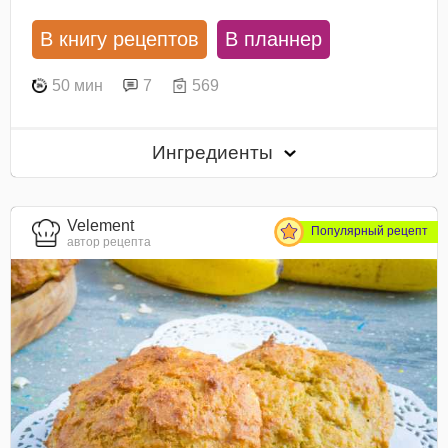
В книгу рецептов
В планнер
50 мин
7
569
Ингредиенты
Velement
Популярный рецепт
автор рецепта