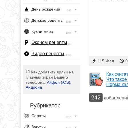
День рождения
385
Детские рецепты
1548
Кухни мира
1968
Эконом рецепты
393
Видео рецепты
1396
115 кКал
0
Как добавить ярлык на
Как счита
главный экран Вашего
Что такое
телефона:
Айфон (iOS)
,
Норма ка
Андроид
242
добавлени
Рубрикатор
Салаты
2955
Закуски