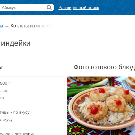
Расширенный поиск
ты
→
Котлеты из индейки
 индейки
ы
Фото готового блю
 500 г
1 шт.
ка
ицы - по вкусу
о вкусу
чное - для жарки