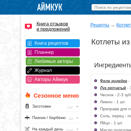
Книга отзывов
Рецепты
→
Котле
и предложений
Котлеты из
Книга рецептов
Планнер
Любимые авторы
Ингредиент
Журнал
Авторы Аймкук
Филе индейки
-
Лук репчатый
- 
Чеснок - 2-3 зуб
Сезонное меню
Лимон - 1 шт.
Заготовки
1347
Приправа для пт
Соль, перец - п
Пикник / барбекю
293
Яйцо - 1 шт.
На каждый день
Масло подсолне
20160