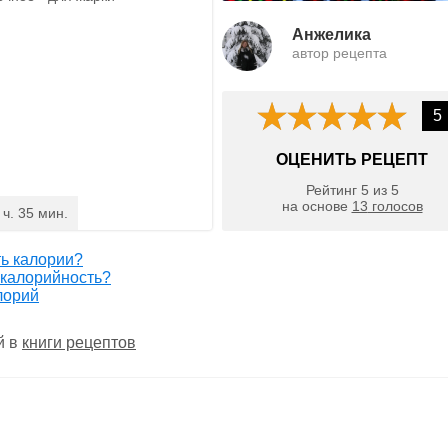
Анжелика
автор рецепта
5
ОЦЕНИТЬ РЕЦЕПТ
Рейтинг
5
из
5
на основе
13
голосов
 ч. 35 мин.
ть калории?
 калорийность?
лорий
й в
книги рецептов