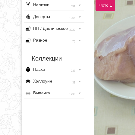
Напитки
Фото 1
491
Десерты
1256
ПП / Диетическое
3929
Разное
76
Коллекции
Пасха
237
Хэллоуин
31
Выпечка
1296