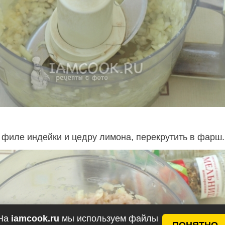
 филе индейки и цедру лимона, перекрутить в фарш.
На
iamcook.ru
мы используем файлы
ПОНЯТНО