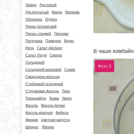
Лимон
Лук порей
Лук репчатый
Манго
Морковь
Облепиха
Огурец
Перец болгарский
Перец сладкий
Персики
Петрушка
Помидор
Редис
Репа
Салат Айсберг
В чаше комбайна
Салат Латук
Свекла
Сельдерей
Фото 3
Сельдерей корневой
Слива
Смородина красная
Стеблевой сельдерей
Стручковая фасоль
Терн
Топинамбур
Тыква
Укроп
Фасоль
Фасоль белая
Фасоль красная
Фейхоа
Финики
Цветная капуста
Шпинат
Яблоко