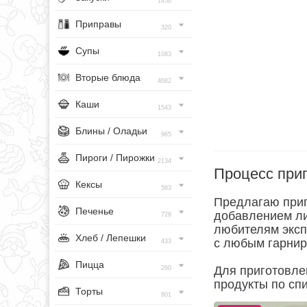
1456
Приправы
320
Супы
1083
Вторые блюда
4682
Каши
1543
Блины / Оладьи
965
Пироги / Пирожки
2134
Процесс при
Кексы
563
Предлагаю приг
Печенье
добавлением ли
728
любителям эксп
Хлеб / Лепешки
с любым гарнир
433
Пицца
Для приготовле
260
продукты по спи
Торты
801