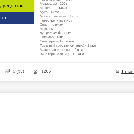
Моцарелла - 200 г
у рецептов
Молоко - 1 стакан
Мука - 1 ст.л.
Масло сливочное - 1 ст.л.
епт
Перец ч.м. - по вкусу
Соль - по вкусу
Морковь - 1 шт.
Лук репчатый - 1 шт.
Помидор - 1 шт.
Сельдерей - 1 стебель
Томатный соус (по желанию) - 1 ст.л.
Масло растительное - 2 ст.л.
Вино (при наличии) - 1-2 ст.л.
6 (39)
1205
Татья