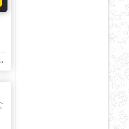
ая
и.
ро