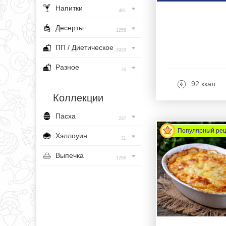
Напитки
491
Десерты
1256
ПП / Диетическое
3929
Разное
76
92 ккал
Коллекции
Пасха
237
Популярный ре
Хэллоуин
31
Выпечка
1296