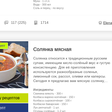
Мука - 1 ст.л.
Вода - 300 мл
Соль и перец - по вкусу
117 (225)
1714
Elen
цепт
Солянка мясная
Солянка относится к традиционным русским
супам, имеющим кисло-солёный вкус и густую
консистенцию. Для её приготовления
используются разнообразные соленья,
лимонный сок, рассол, оливки или каперсы.
Сегодня я предлагаю вам мясную солянку,...
Ингредиенты
Свинина мякоть - 300 г
Колбаса варено-копчёная - 150 г
у рецептов
Колбаса сырокопчёная - 100 г
Колбаски баварские - 150 г
епт
Лук репчатый - 1 шт.
Огурцы солёные - 1-2 шт.