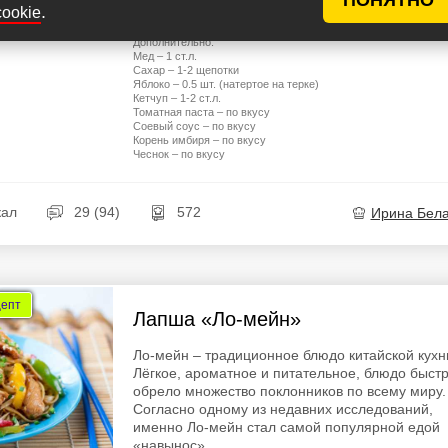
Молотый черный перец – по вкусу
.
cookie
Растительное масло – для жарки
Вода – 600-800 мл или готовый куриный бульон 350-600 мл
Дополнительно:
Мед – 1 ст.л.
Сахар – 1-2 щепотки
Яблоко – 0.5 шт. (натертое на терке)
Кетчуп – 1-2 ст.л.
Томатная паста – по вкусу
Соевый соус – по вкусу
Корень имбиря – по вкусу
Чеснок – по вкусу
кал
29 (94)
572
Ирина Бел
цепт
Лапша «Ло-мейн»
Ло-мейн – традиционное блюдо китайской кухн
Лёгкое, ароматное и питательное, блюдо быст
обрело множество поклонников по всему миру.
Согласно одному из недавних исследований,
именно Ло-мейн стал самой популярной едой
«навынос»...