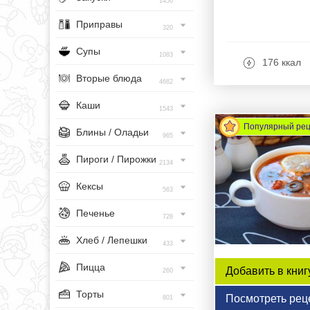
1456
Приправы
320
Супы
1083
176 ккал
Вторые блюда
4682
Каши
1543
Популярный ре
Блины / Оладьи
965
Пироги / Пирожки
2134
Кексы
563
Печенье
728
Хлеб / Лепешки
433
Пицца
Добавить в книг
260
Торты
Посмотреть рец
801