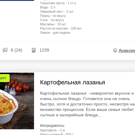
Томатная паста - 1 ст.л.
Вода - 2 л
Лавровый лист - 2 шт.
Перец - по вкусу
Соль - по вкусу
Маслины - 10 шт.
Рассол из маслин - 100 мл
Лимон - для подачи
6 (24)
1239
Анжели
цепт
Картофельная лазанья
Картофельная лазанья - невероятно вкусное и
очень сытное блюдо. Готовится она не очень
быстро, хотя и достаточно просто, несмотря на
множество процессов. Если ваша семья любит
сытные и калорийные блюда,...
Ингредиенты
Картофель - 1 кг
Фарш куриный - 500 г