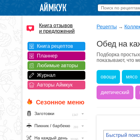
Книга отзывов
Рецепты
→
Колле
и предложений
Обед на ка
Книга рецептов
Подборка простых
Планнер
показывают, что м
Любимые авторы
Журнал
овощи
мясо
Авторы Аймкук
диетический
Сезонное меню
Заготовки
1347
Пикник / барбекю
293
На каждый день
20160