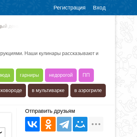
Регистрация
Вход
дый день
трукциями. Наши кулинары рассказывают и
люда
гарниры
недорогой
ПП
сковороде
в мультиварке
в аэрогриле
Отправить друзьям