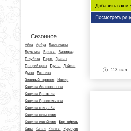
Добавить в книг
Посмотреть рец
Сезонное
Айва
Арбуз
Баклажаны
Брусника
Брюква
Виноград
Голубика
Горох
Гранат
Грецкий орех
Груша
Дайкон
113 ккал
Дыня
Ежевика
Зеленый горошек
Инжир
Капуста белокочанная
Капуста Брокколи
Капуста Брюссельская
Капуста кольраби
Капуста пекинская
Капуста савойская
Картофель
Киви
Кизил
Клюква
Кукуруза