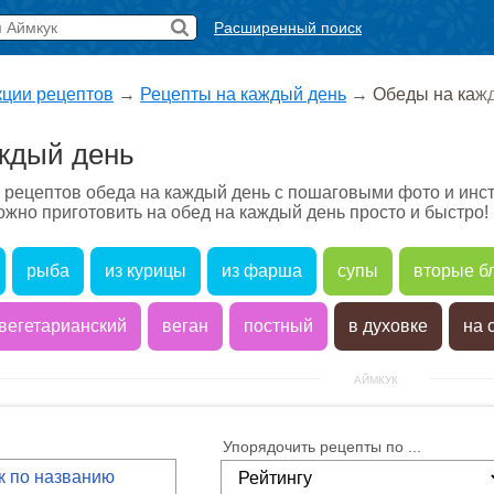
Расширенный поиск
кции рецептов
→
Рецепты на каждый день
→
Обеды на каж
ждый день
 рецептов обеда на каждый день с пошаговыми фото и инс
ожно приготовить на обед на каждый день просто и быстро!
рыба
из курицы
из фарша
супы
вторые б
вегетарианский
веган
постный
в духовке
на 
АЙМКУК
Упорядочить рецепты по ...