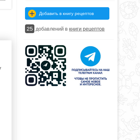
Добавить в книгу рецептов
25
добавлений в
книги рецептов
т