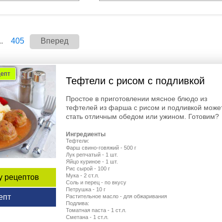
..
405
Вперед
цепт
Тефтели с рисом с подливкой
Простое в приготовлении мясное блюдо из
тефтелей из фарша с рисом и подливкой може
стать отличным обедом или ужином. Готовим?
Ингредиенты
Тефтели:
Фарш свино-говяжий - 500 г
Лук репчатый - 1 шт.
Яйцо куриное - 1 шт.
Рис сырой - 100 г
Мука - 2 ст.л.
у рецептов
Соль и перец - по вкусу
Петрушка - 10 г
епт
Растительное масло - для обжаривания
Подлива:
Томатная паста - 1 ст.л.
Сметана - 1 ст.л.