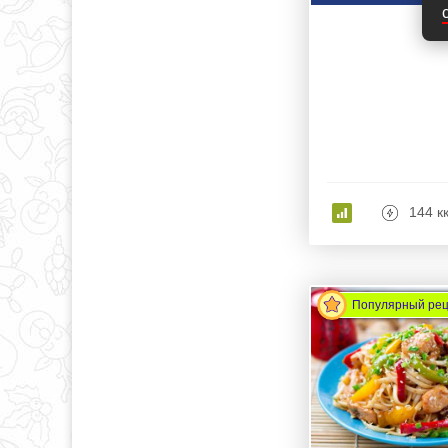
144 к
Популярный ре