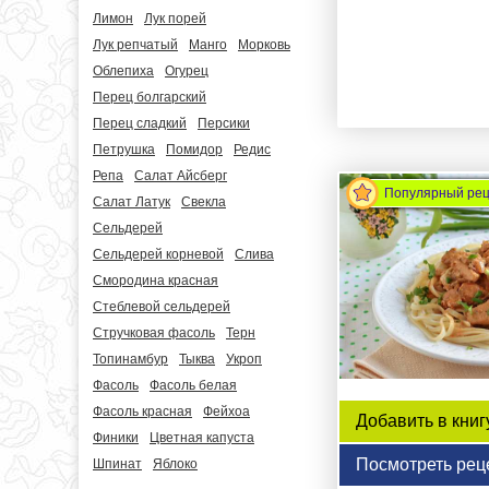
Лимон
Лук порей
Лук репчатый
Манго
Морковь
Облепиха
Огурец
Перец болгарский
Перец сладкий
Персики
Петрушка
Помидор
Редис
Репа
Салат Айсберг
Популярный ре
Салат Латук
Свекла
Сельдерей
Сельдерей корневой
Слива
Смородина красная
Стеблевой сельдерей
Стручковая фасоль
Терн
Топинамбур
Тыква
Укроп
Фасоль
Фасоль белая
Фасоль красная
Фейхоа
Добавить в книг
Финики
Цветная капуста
Посмотреть рец
Шпинат
Яблоко