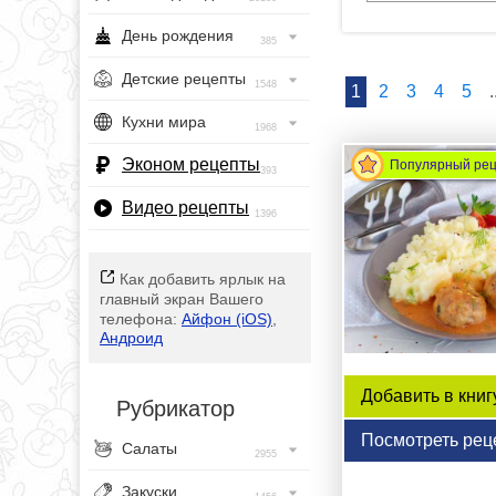
День рождения
385
Детские рецепты
1548
1
2
3
4
5
.
Кухни мира
1968
Эконом рецепты
Популярный ре
393
Видео рецепты
1396
Как добавить ярлык на
главный экран Вашего
телефона:
Айфон (iOS)
,
Андроид
Добавить в книг
Рубрикатор
Посмотреть рец
Салаты
2955
Закуски