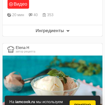
Видео
20 мин
40
353
Ингредиенты
Elena H
автор рецепта
На
iamcook.ru
мы используем