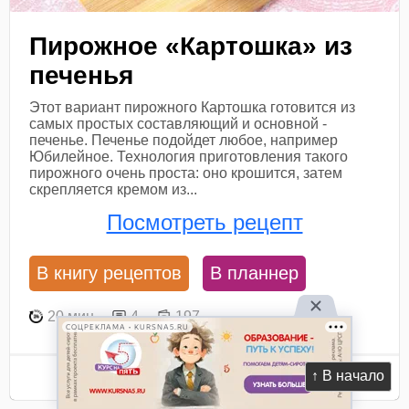
Пирожное «Картошка» из
печенья
Этот вариант пирожного Картошка готовится из
самых простых составляющий и основной -
печенье. Печенье подойдет любое, например
Юбилейное. Технология приготовления такого
пирожного очень проста: оно крошится, затем
скрепляется кремом из...
Посмотреть рецепт
В книгу рецептов
В планнер
20 мин
4
197
СОЦРЕКЛАМА • KURSNA5.RU
Ингредиенты
↑ В начало