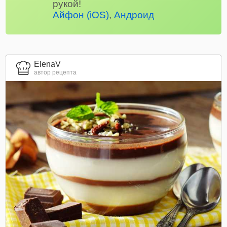
рукой!
Айфон (iOS)
,
Андроид
ElenaV
автор рецепта