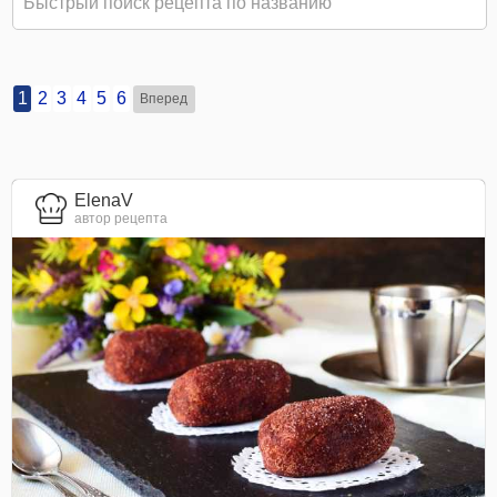
1
2
3
4
5
6
Вперед
ElenaV
автор рецепта