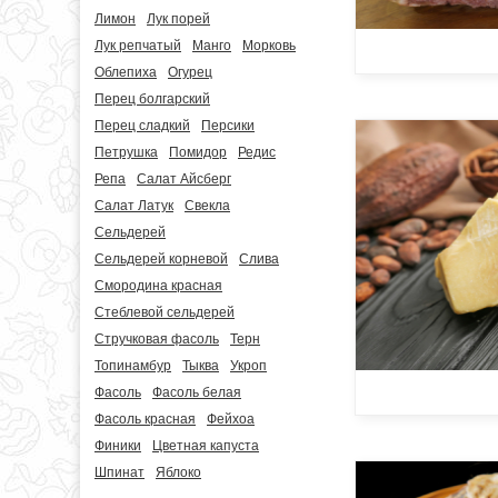
Лимон
Лук порей
Лук репчатый
Манго
Морковь
Облепиха
Огурец
Перец болгарский
Перец сладкий
Персики
Петрушка
Помидор
Редис
Репа
Салат Айсберг
Салат Латук
Свекла
Сельдерей
Сельдерей корневой
Слива
Смородина красная
Стеблевой сельдерей
Стручковая фасоль
Терн
Топинамбур
Тыква
Укроп
Фасоль
Фасоль белая
Фасоль красная
Фейхоа
Финики
Цветная капуста
Шпинат
Яблоко