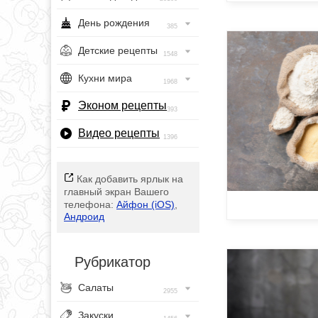
День рождения
385
Детские рецепты
1548
Кухни мира
1968
Эконом рецепты
393
Видео рецепты
1396
Как добавить ярлык на
главный экран Вашего
телефона:
Айфон (iOS)
,
Андроид
Рубрикатор
Салаты
2955
Закуски