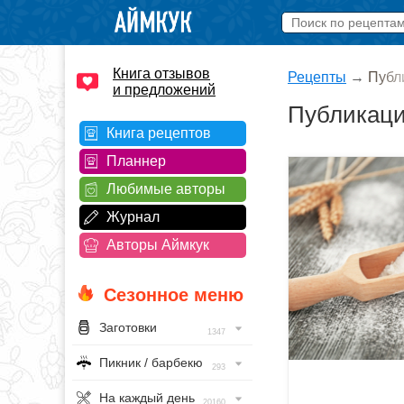
Книга отзывов
Рецепты
→
Публ
и предложений
Публикац
Книга рецептов
Планнер
Любимые авторы
Журнал
Авторы Аймкук
Сезонное меню
Заготовки
1347
Пикник / барбекю
293
На каждый день
20160