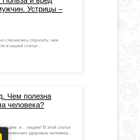
 Польза и вред
мужчин. Устрицы –
 но стеснялись спросить: чем
те в нашей статье...
д. Чем полезна
ма человека?
ошадям, и... людям! В этой статье
вь помогает здоровью человека...