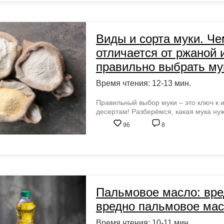
Виды и сорта муки. Ч
отличается от ржаной 
правильно выбрать му
Время чтения: 12-13 мин.
Правильный выбор муки – это ключ к 
десертам! Разберёмся, какая мука нуж
96
8
Пальмовое масло: вре
вредно пальмовое ма
Время чтения: 10-11 мин.