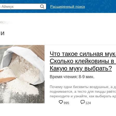
Расширенный поиск
икации
ии
Что такое сильная мук
Сколько клейковины в
Какую муку выбрать?
Время чтения: 8-9 мин.
Почему одни бисквиты воздушные, а д
поднимается, а тесто для пиццы рвётс
переходите и узнайте, как выбирать 
995
124