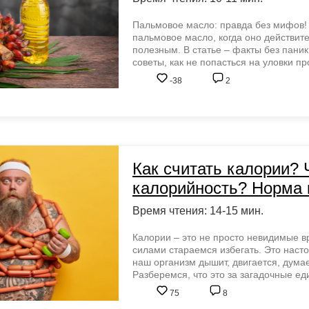
Пальмовое масло: правда без мифов!
пальмовое масло, когда оно действит
полезным. В статье – факты без паник
советы, как не попасться на уловки п
-38
2
Как считать калории? 
калорийность? Норма 
Время чтения: 14-15 мин.
Калории – это не просто невидимые в
силами стараемся избегать. Это наст
наш организм дышит, двигается, дума
Разберемся, что это за загадочные е
75
8