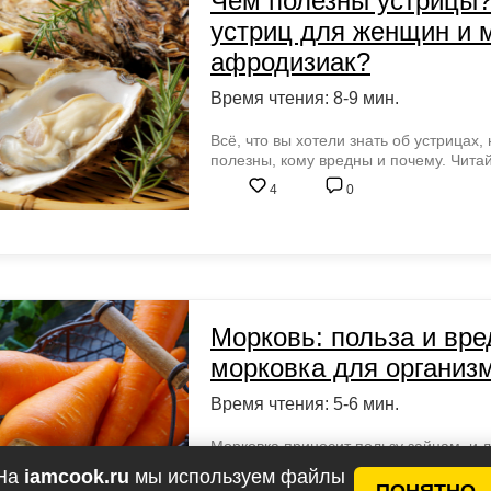
Чем полезны устрицы?
устриц для женщин и 
афродизиак?
Время чтения: 8-9 мин.
Всё, что вы хотели знать об устрицах,
полезны, кому вредны и почему. Читай
4
0
Морковь: польза и вре
морковка для организ
Время чтения: 5-6 мин.
Морковка приносит пользу зайцам, и л
простым языком объясняем, чем морко
На
iamcook.ru
мы используем файлы
ПОНЯТНО