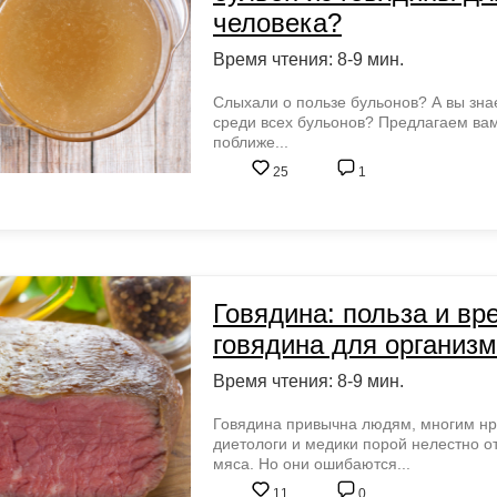
человека?
Время чтения: 8-9 мин.
Слыхали о пользе бульонов? А вы знае
среди всех бульонов? Предлагаем вам
поближе...
25
1
Говядина: польза и вр
говядина для организ
Время чтения: 8-9 мин.
Говядина привычна людям, многим нра
диетологи и медики порой нелестно о
мяса. Но они ошибаются...
11
0