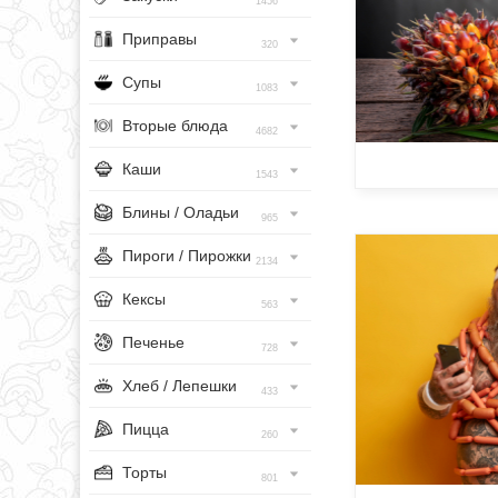
1456
Приправы
320
Супы
1083
Вторые блюда
4682
Каши
1543
Блины / Оладьи
965
Пироги / Пирожки
2134
Кексы
563
Печенье
728
Хлеб / Лепешки
433
Пицца
260
Торты
801