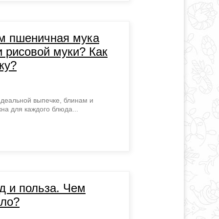
ем пшеничная мука
и рисовой муки? Как
ку?
идеальной выпечке, блинам и
на для каждого блюда...
д и польза. Чем
сло?