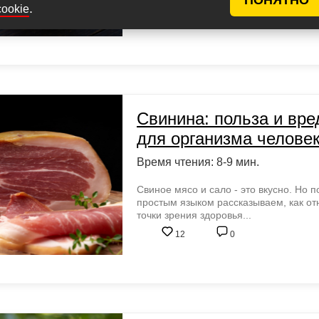
18
0
.
cookie
Свинина: польза и вре
для организма челове
Время чтения: 8-9 мин.
Свиное мясо и сало - это вкусно. Но п
простым языком рассказываем, как отн
точки зрения здоровья...
12
0