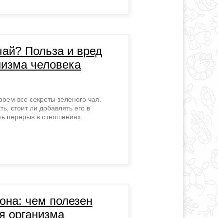
чай? Польза и вред
низма человека
роем все секреты зеленого чая.
ть, стоит ли добавлять его в
ть перерыв в отношениях.
она: чем полезен
я организма