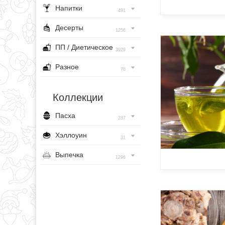
Напитки
491
Десерты
1256
ПП / Диетическое
3929
Разное
76
Коллекции
Пасха
237
Хэллоуин
31
Выпечка
1296