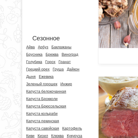
Сезонное
Айва
Арбуз
Баклажаны
Брусника
Брюква
Виноград
Голубика
Горох
Гранат
Грецкий орех
Груша
Дайкон
Дыня
Ежевика
Зеленый горошек
Инжир
Капуста белокочанная
Капуста Брокколи
Капуста Брюссельская
Капуста кольраби
Капуста пекинская
Капуста савойская
Картофель
Киви
Кизил
Клюква
Кукуруза