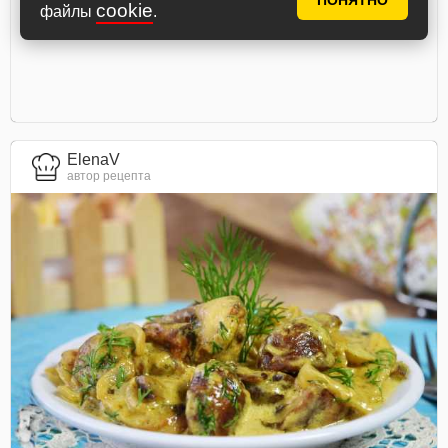
ПОНЯТНО
cookie
файлы
.
ElenaV
автор рецепта