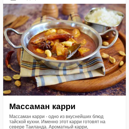
Массаман карри
Массаман карри - одно из вкуснейших блюд
тайской кухни. Именно этот карри готовят на
севере Таиланда. Ароматный карри,