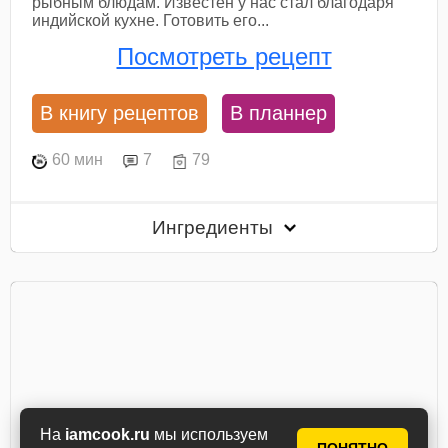
рыбным блюдам. Известен у нас стал благодаря
индийской кухне. Готовить его...
Посмотреть рецепт
В книгу рецептов
В планнер
60 мин
7
79
Ингредиенты
На
iamcook.ru
мы используем