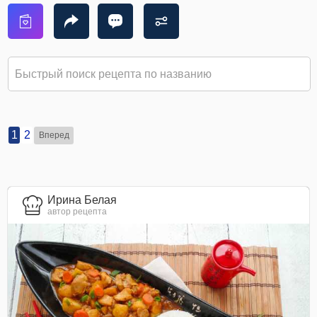
1
2
Вперед
Ирина Белая
автор рецепта