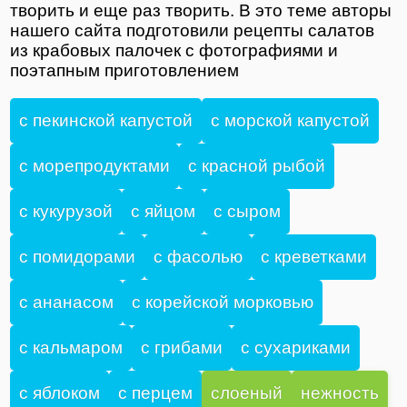
творить и еще раз творить. В это теме авторы
нашего сайта подготовили рецепты салатов
из крабовых палочек с фотографиями и
поэтапным приготовлением
с пекинской капустой
с морской капустой
с морепродуктами
с красной рыбой
с кукурузой
с яйцом
с сыром
с помидорами
с фасолью
с креветками
с ананасом
с корейской морковью
с кальмаром
с грибами
с сухариками
с яблоком
с перцем
слоеный
нежность