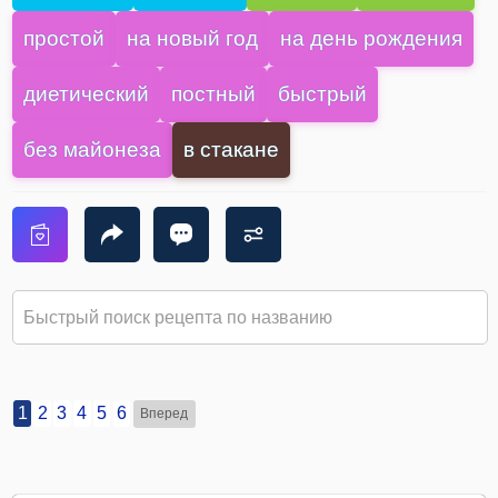
простой
на новый год
на день рождения
диетический
постный
быстрый
без майонеза
в стакане
1
2
3
4
5
6
Вперед