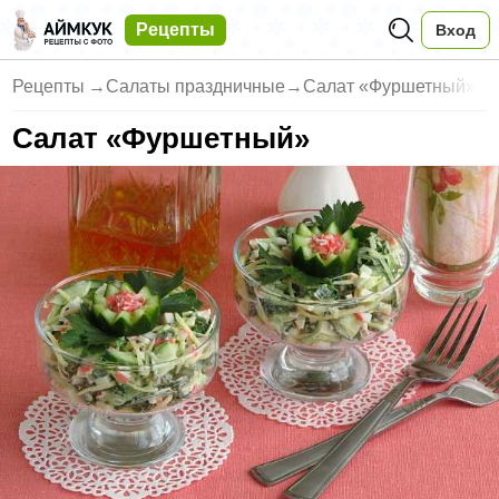
Рецепты
Вход
Рецепты
→
Салаты праздничные
→
Салат «Фуршетный»
Салат «Фуршетный»