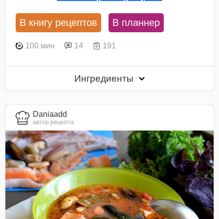
В книгу рецептов
В планнер
100 мин
14
191
Ингредиенты
Daniaadd
автор рецепта