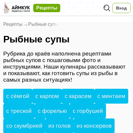
Рецепты
Вход
Рецепты
→
Рыбные супы
Рыбные супы
Рубрика до краёв наполнена рецептами
рыбных супов с пошаговыми фото и
инструкциями. Наши кулинары рассказывают
и показывают, как готовить супы из рыбы в
самых разных ситуациях!
с сёмгой
с карпом
с карасем
с минтаем
с треской
с форелью
с горбушей
со скумбрией
из голов
из консервов