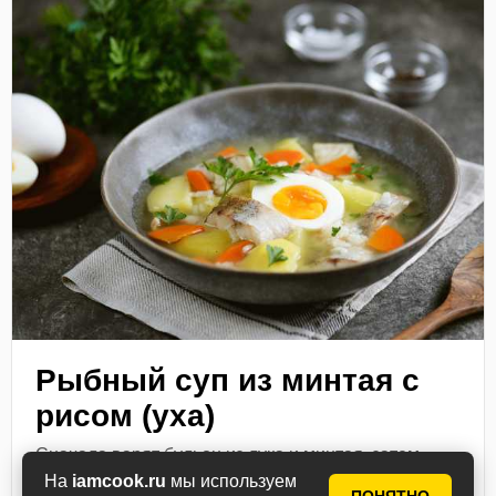
Рыбный суп из минтая с
рисом (уха)
Сначала варят бульон из лука и минтая, затем
рыбу извлекают, отделяют филе от костей и варят
На
iamcook.ru
мы используем
суп классическим способом с овощами и зеленью.