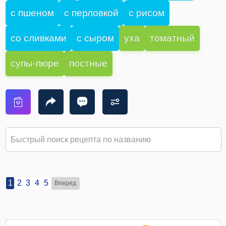
с пшеном
с перловкой
с рисом
со сливками
с сыром
уха
томатный
супы-пюре
постные
1
2
3
4
5
Вперед