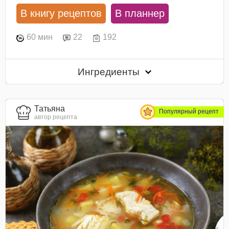
В книгу рецептов
В планнер
60 мин
22
192
Ингредиенты
Татьяна
Популярный рецепт
автор рецепта