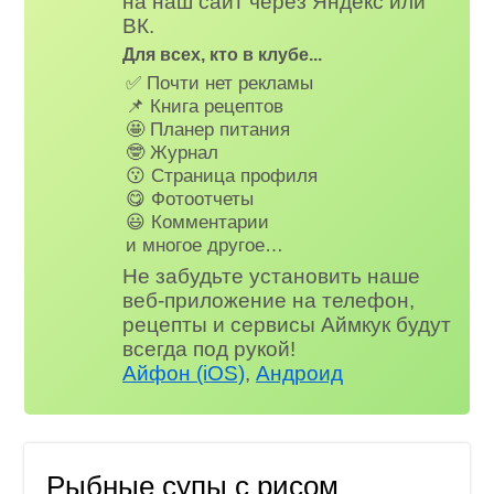
на наш сайт через Яндекс или
ВК.
Для всех, кто в клубе...
✅ Почти нет рекламы
📌 Книга рецептов
🤩 Планер питания
🤓 Журнал
😗 Страница профиля
😋 Фотоотчеты
😃 Комментарии
и многое другое…
Не забудьте установить наше
веб-приложение на телефон,
рецепты и сервисы Аймкук будут
всегда под рукой!
Айфон (iOS)
,
Андроид
Рыбные супы с рисом