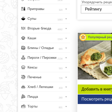
1456
Упорядочить рецеп
Приправы
320
Супы
1083
Вторые блюда
4682
Популярный ре
Каши
1543
Блины / Оладьи
965
Пироги / Пирожки
2134
Кексы
563
Печенье
728
Хлеб / Лепешки
433
Добавить в книг
Пицца
260
Посмотреть рец
Торты
801