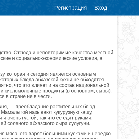
Регистрация
Вход
дство. Отсюда и неповторимые качества местной
еские и социально-экономические условия, а
зу, которая и сегодня является основным
которых блюда абхазской кухни не обходятся.
ятно, что это влияет и на состав национальной
 и кисломолочные продукты (в основном, сыры).
я в стране не в чести.
ухня, — преобладание растительных блюд.
. Мамалыгой называют кукурузную кашу,
и очень густой, так что ее едят руками.
й соленого абхазского сыра сулугуни.
я мяса, его варят большими кусками и нередко