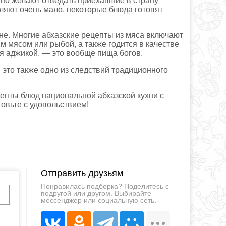
енно желают отведать приехавшие в страну
бляют очень мало, некоторые блюда готовят
хне. Многие абхазские рецепты из мяса включают
м мясом или рыбой, а также годится в качестве
ая аджикой, — это вообще пища богов.
И это также одно из следствий традиционного
епты блюд национальной абхазской кухни с
овьте с удовольствием!
Отправить друзьям
Понравилась подборка? Поделитесь с
подругой или другом. Выбирайте
мессенджер или социальную сеть.