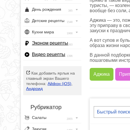
прямо в таком вид
туристы, — козлен
День рождения
вообще без соли, 
385
Аджика — это, пож
Детские рецепты
1548
эту приправу в св
закуски к праздни
Кухни мира
1968
А вот супов и бул
Эконом рецепты
образа жизни нар
393
Видео рецепты
В данной подборк
1396
пошаговыми инстр
Как добавить ярлык на
Аджика
Прип
главный экран Вашего
телефона:
Айфон (iOS)
,
Андроид
Рубрикатор
Салаты
2955
Закуски