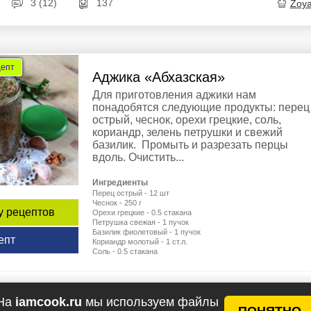
3 (12)
137
Zoy
цепт
Аджика «Абхазская»
Для приготовления аджики нам
понадобятся следующие продукты: перец
острый, чеснок, орехи грецкие, соль,
кориандр, зелень петрушки и свежий
базилик. Промыть и разрезать перцы
вдоль. Очистить...
Ингредиенты
Перец острый - 12 шт
Чеснок - 250 г
у рецептов
Орехи грецкие - 0.5 стакана
Петрушка свежая - 1 пучок
Базилик фиолетовый - 1 пучок
епт
Кориандр молотый - 1 ст.л.
Соль - 0.5 стакана
2 (19)
137
Elena
На
iamcook.ru
мы используем файлы
ПОНЯТНО