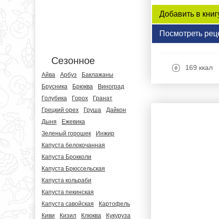
Добавить в книг
Посмотреть рец
Сезонное
169 ккал
Айва
Арбуз
Баклажаны
Брусника
Брюква
Виноград
Голубика
Горох
Гранат
Грецкий орех
Груша
Дайкон
Дыня
Ежевика
Зеленый горошек
Инжир
Капуста белокочанная
Капуста Брокколи
Капуста Брюссельская
Капуста кольраби
Капуста пекинская
Капуста савойская
Картофель
Киви
Кизил
Клюква
Кукуруза