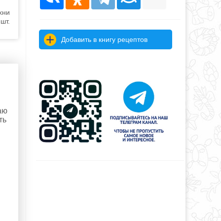
хни
шт.
Добавить в книгу рецептов
аю
ть