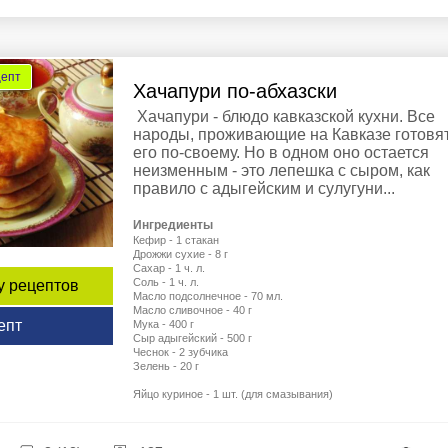
цепт
Хачапури по-абхазски
Хачапури - блюдо кавказской кухни. Все
народы, проживающие на Кавказе готовя
его по-своему. Но в одном оно остается
неизменным - это лепешка с сыром, как
правило с адыгейским и сулугуни...
Ингредиенты
Кефир - 1 стакан
Дрожжи сухие - 8 г
Сахар - 1 ч. л.
Соль - 1 ч. л.
у рецептов
Масло подсолнечное - 70 мл.
Масло сливочное - 40 г
епт
Мука - 400 г
Сыр адыгейский - 500 г
Чеснок - 2 зубчика
Зелень - 20 г
Яйцо куриное - 1 шт. (для смазывания)