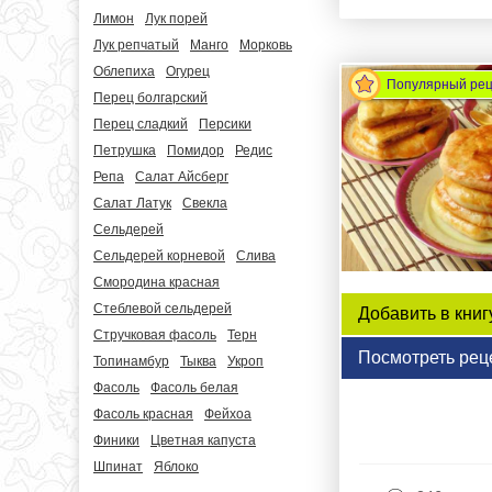
Лимон
Лук порей
Лук репчатый
Манго
Морковь
Облепиха
Огурец
Популярный ре
Перец болгарский
Перец сладкий
Персики
Петрушка
Помидор
Редис
Репа
Салат Айсберг
Салат Латук
Свекла
Сельдерей
Сельдерей корневой
Слива
Смородина красная
Стеблевой сельдерей
Добавить в книг
Стручковая фасоль
Терн
Посмотреть рец
Топинамбур
Тыква
Укроп
Фасоль
Фасоль белая
Фасоль красная
Фейхоа
Финики
Цветная капуста
Шпинат
Яблоко