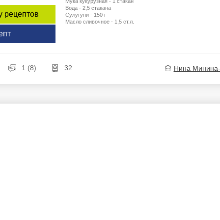
Мука кукурузная - 1 стакан
Вода - 2,5 стакана
у рецептов
Сулугуни - 150 г
Масло сливочное - 1,5 ст.л.
епт
1 (8)
32
Нина Минина