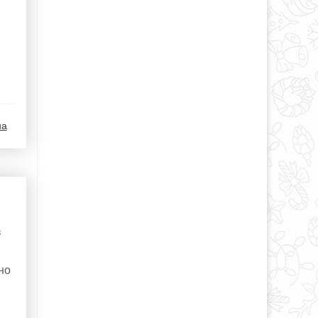
на
з
но