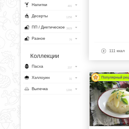
Напитки
491
Десерты
1256
ПП / Диетическое
3929
Разное
76
111 ккал
Коллекции
Пасха
237
Хэллоуин
Популярный ре
31
Выпечка
1296