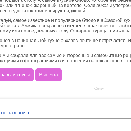
е подают к столу. А самое вкусное блюдо, которое непрем
ок или ягненок, жаренный на вертеле. Соли абхазы употре
а ее недостаток компенсируют аджикой.
алуй, самое известное и популярное блюдо в абхазской ку
ой состав. Аджика прекрасно сочетается практически с любы
чному или повседневному столу. Отварная курица, смазанн
ьонов в национальной кухне абхазов почти не встречается. 
одов страны.
е мы собрали для вас самые интересные и самобытные рец
укциями и фотографиями в исполнении наших авторов. Гот
равы и соусы
Выпечка
АЙМКУК