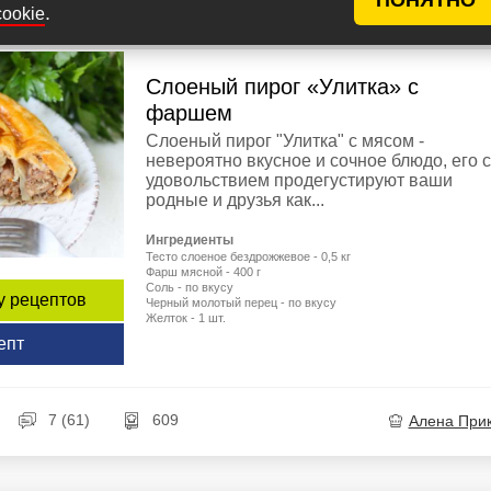
.
cookie
Слоеный пирог «Улитка» с
фаршем
Слоеный пирог "Улитка" с мясом -
невероятно вкусное и сочное блюдо, его с
удовольствием продегустируют ваши
родные и друзья как...
Ингредиенты
Тесто слоеное бездрожжевое - 0,5 кг
Фарш мясной - 400 г
Соль - по вкусу
у рецептов
Черный молотый перец - по вкусу
Желток - 1 шт.
епт
7 (61)
609
Алена При