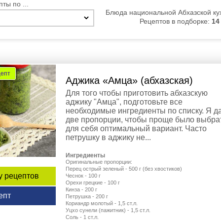
ты по ...
Блюда национальной Абхазской ку
Рецептов в подборке:
14
цепт
Аджика «Амца» (абхазская)
Для того чтобы приготовить абхазскую
аджику "Амца", подготовьте все
необходимые ингредиенты по списку. Я д
две пропорции, чтобы проще было выбра
для себя оптимальный вариант. Часто
петрушку в аджику не...
Ингредиенты
Оригинальные пропорции:
Перец острый зеленый - 500 г (без хвостиков)
у рецептов
Чеснок - 100 г
Орехи грецкие - 100 г
Кинза - 200 г
епт
Петрушка - 200 г
Кориандр молотый - 1,5 ст.л.
Уцхо сунели (пажитник) - 1,5 ст.л.
Соль - 1 ст.л.