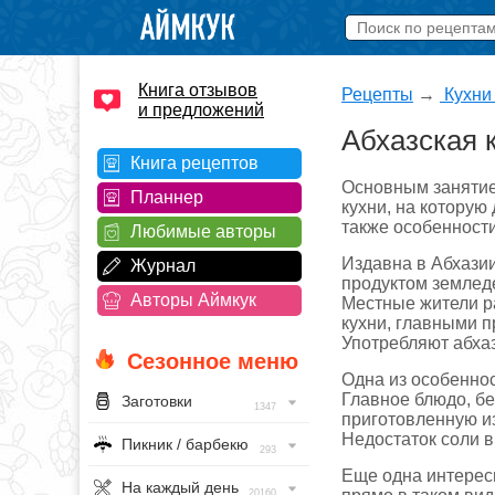
Книга отзывов
Рецепты
→
Кухни
и предложений
Абхазская 
Книга рецептов
Основным занятие
Планнер
кухни, на которую
также особенности
Любимые авторы
Издавна в Абхазии
Журнал
продуктом земледе
Авторы Аймкук
Местные жители ра
кухни, главными п
Употребляют абхазы
Сезонное меню
Одна из особеннос
Главное блюдо, б
Заготовки
1347
приготовленную из
Недостаток соли в
Пикник / барбекю
293
Еще одна интерес
На каждый день
20160