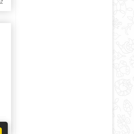
a7
 H