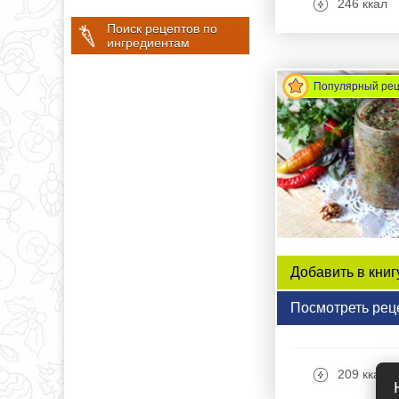
246 ккал
Поиск рецептов по
ингредиентам
Популярный ре
Добавить в книг
Посмотреть рец
209 ккал