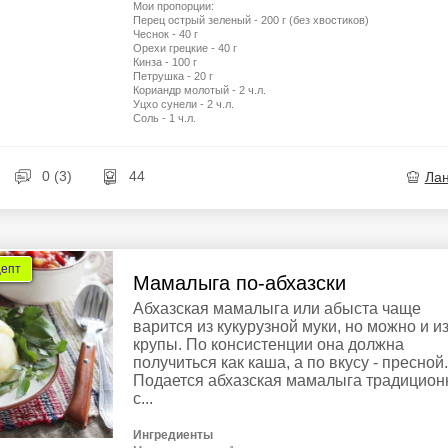
Мои пропорции:
Перец острый зеленый - 200 г (без хвостиков)
Чеснок - 40 г
Орехи грецкие - 40 г
Кинза - 100 г
Петрушка - 20 г
Кориандр молотый - 2 ч.л.
Уцхо сунели - 2 ч.л.
Соль - 1 ч.л.
0 (3)
44
Ла
цепт
Мамалыга по-абхазски
Абхазская мамалыга или абыста чаще
варится из кукурузной муки, но можно и и
крупы. По консистенции она должна
получиться как каша, а по вкусу - пресной.
Подается абхазская мамалыга традицион
с...
Ингредиенты