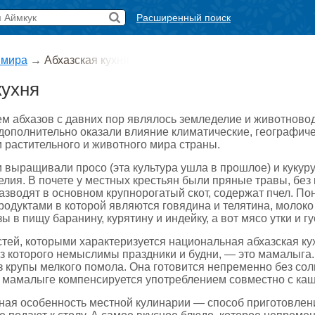
Расширенный поиск
 мира
→
Абхазская кухня
кухня
м абхазов с давних пор являлось земледелие и животново
 дополнительно оказали влияние климатические, географич
 растительного и животного мира страны.
 выращивали просо (эта культура ушла в прошлое) и кукуру
лия. В почете у местных крестьян были пряные травы, без 
зводят в основном крупнорогатый скот, содержат пчел. Пон
родуктами в которой являются говядина и телятина, молоко
 в пищу баранину, курятину и индейку, а вот мясо утки и гус
тей, которыми характеризуется национальная абхазская к
ез которого немыслимы праздники и будни, — это мамалыга
 крупы мелкого помола. Она готовится непременно без соли 
 мамалыге компенсируется употреблением совместно с каше
ная особенность местной кулинарии — способ приготовлени