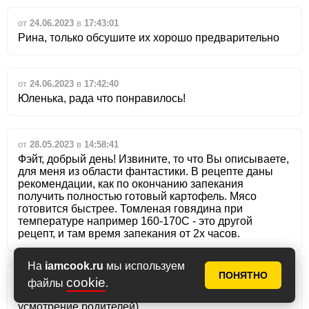
от
24.06.2023
в
17:43:01
Рина, только обсушите их хорошо предварительно
от
24.06.2023
в
17:42:40
Юленька, рада что понравилось!
от
28.05.2023
в
14:58:41
Фэйт, добрый день! Извините, то что Вы описываете,
для меня из области фантастики. В рецепте даны
рекомендации, как по окончанию запекания
получить полностью готовый картофель. Мясо
готовится быстрее. Томленая говядина при
температуре например 160-170С - это другой
рецепт, и там время запекания от 2х часов.
На
iamcook.ru
мы используем
ПОНЯТНО
от
28.05.2023
в
14:54:45
cookie
файлы
.
Саодат, ингредиенты Вы видите! Дальше на
усмотрение родителей)