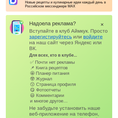
Новые рецепты и кулинарные идеи каждый день в
Российском мессенджере MAX
Надоела реклама?
✕
Вступайте в клуб Аймкук. Просто
зарегистируйтесь
или
войдите
на наш сайт через Яндекс или
ВК.
Для всех, кто в клубе...
✅ Почти нет рекламы
📌 Книга рецептов
🤩 Планер питания
🤓 Журнал
😗 Страница профиля
😋 Фотоотчеты
😃 Комментарии
и многое другое…
Не забудьте установить наше
веб-приложение на телефон,