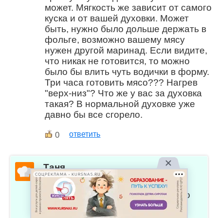
может. Мягкость же зависит от самого
куска и от вашей духовки. Может
быть, нужно было дольше держать в
фольге, возможно вашему мясу
нужен другой маринад. Если видите,
что никак не готовится, то можно
было бы влить чуть водички в форму.
Три часа готовить мясо??? Нагрев
"верх-низ"? Что же у вас за духовка
такая? В нормальной духовке уже
давно бы все сгорело.
0
ответить
Таня
СОЦРЕКЛАМА • KURSNA5.RU
Все получилось. Но время
запекания увеличила в 2 раза (по
40-50 минут). Потому что все
зависит от мяса. Прекрасный