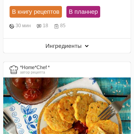
В книгу рецептов
В планнер
30 мин
18
85
Ингредиенты
*Home*Chef *
автор рецепта