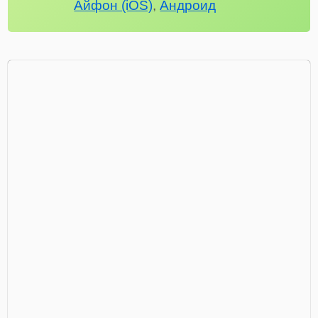
Айфон (iOS)
,
Андроид