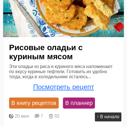
Рисовые оладьи с
куриным мясом
Эти оладьи из риса и куриного мяса напоминают
по вкусу куриные тефтели. Готовить их удобно
тогда, когда в холодильнике осталось...
Посмотреть рецепт
В книгу рецептов
В планнер
20 мин
7
92
↑ В начало