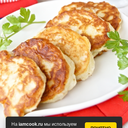
На
iamcook.ru
мы используем