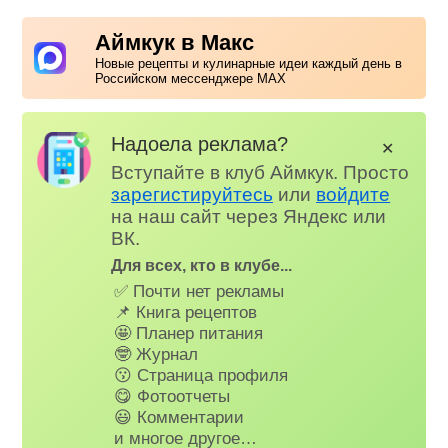
Аймкук в Макс
Новые рецепты и кулинарные идеи каждый день в
Российском мессенджере MAX
Надоела реклама?
✕
Вступайте в клуб Аймкук. Просто
зарегистируйтесь
или
войдите
на наш сайт через Яндекс или
ВК.
Для всех, кто в клубе...
✅ Почти нет рекламы
📌 Книга рецептов
🤩 Планер питания
🤓 Журнал
😗 Страница профиля
😋 Фотоотчеты
😃 Комментарии
и многое другое…