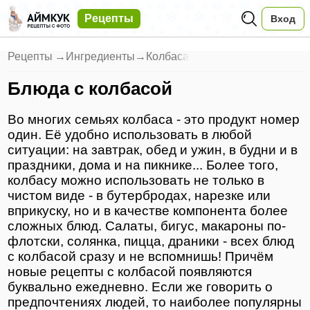
Рецепты
Вход
Рецепты
→
Ингредиенты
→
Колбаса
Блюда с колбасой
Во многих семьях колбаса - это продукт номер
один. Её удобно использовать в любой
ситуации: на завтрак, обед и ужин, в будни и в
праздники, дома и на пикнике... Более того,
колбасу можно использовать не только в
чистом виде - в бутербродах, нарезке или
вприкуску, но и в качестве компонента более
сложных блюд. Салаты, бигус, макароны по-
флотски, солянка, пицца, драники - всех блюд
с колбасой сразу и не вспомнишь! Причём
новые рецепты с колбасой появляются
буквально ежедневно. Если же говорить о
предпочтениях людей, то наиболее популярны