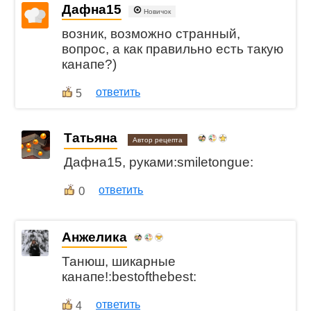
Дафна15
Новичок
возник, возможно странный,
вопрос, а как правильно есть такую
канапе?)
ответить
5
Татьяна
Автор рецепта
Дафна15, руками:smiletongue:
0
ответить
Анжелика
Танюш, шикарные
канапе!:bestofthebest:
ответить
4