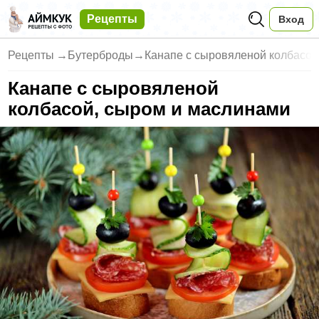
Рецепты
Вход
Рецепты
→
Бутерброды
→
Канапе с сыровяленой колбасой
Канапе с сыровяленой
колбасой, сыром и маслинами