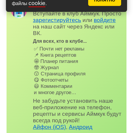
ПОНЯТНО
cookie
файлы
.
Надоела реклама?
✕
Вступайте в клуб Аймкук. Просто
зарегистируйтесь
или
войдите
на наш сайт через Яндекс или
ВК.
Для всех, кто в клубе...
✅ Почти нет рекламы
📌 Книга рецептов
🤩 Планер питания
🤓 Журнал
😗 Страница профиля
😋 Фотоотчеты
😃 Комментарии
и многое другое…
Не забудьте установить наше
веб-приложение на телефон,
рецепты и сервисы Аймкук будут
всегда под рукой!
Айфон (iOS)
,
Андроид