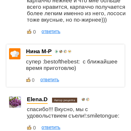
карпаччо нежнее и что мне больше
всего нравится, карпаччо получается
более легким именно из него, лососи
тоже вкусные, но по-жирнее)))
0
ответить
Нина М-Р
супер :bestofthebest: с ближайшее
время приготовлю)
ответить
0
Elena.D
Автор рецепта
спасибо!!! Вкусно, мы с
удовольствием съели!:smiletongue:
0
ответить