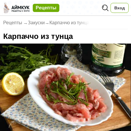
Рецепты
Вход
Рецепты
→
Закуски
→
Карпаччо из тунца
Карпаччо из тунца