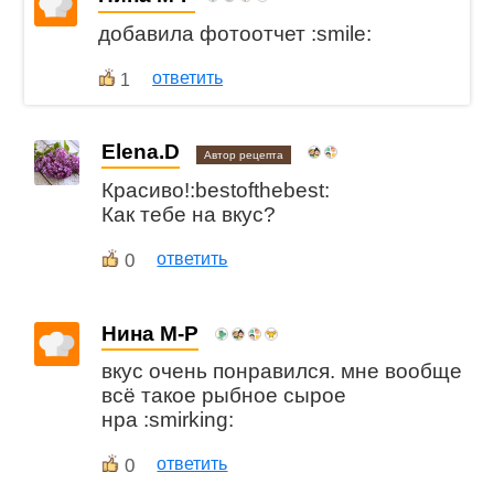
добавила фотоотчет :smile:
ответить
1
Elena.D
Автор рецепта
Красиво!:bestofthebest:
Как тебе на вкус?
0
ответить
Нина М-Р
вкус очень понравился. мне вообще
всё такое рыбное сырое
нра :smirking:
0
ответить