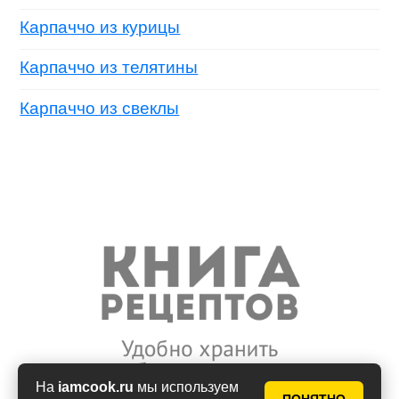
Карпаччо из курицы
Карпаччо из телятины
Карпаччо из свеклы
На
iamcook.ru
мы используем