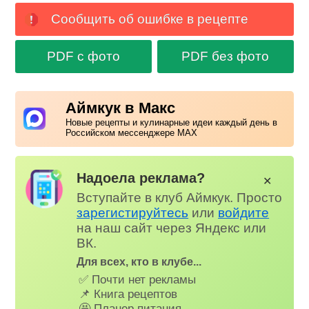
Сообщить об ошибке в рецепте
PDF с фото
PDF без фото
Аймкук в Макс
Новые рецепты и кулинарные идеи каждый день в
Российском мессенджере MAX
Надоела реклама?
✕
Вступайте в клуб Аймкук. Просто
зарегистируйтесь
или
войдите
на наш сайт через Яндекс или
ВК.
Для всех, кто в клубе...
✅ Почти нет рекламы
📌 Книга рецептов
🤩 Планер питания