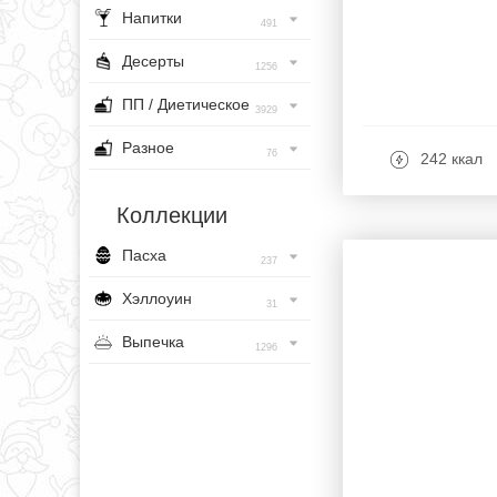
Напитки
491
Десерты
1256
ПП / Диетическое
3929
Разное
76
242 ккал
Коллекции
Пасха
237
Хэллоуин
31
Выпечка
1296