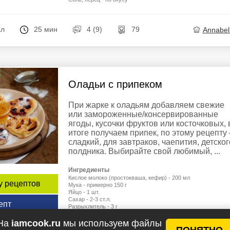
ал
25 мин
4 (9)
79
Annabel
Оладьи с припеком
При жарке к оладьям добавляем свежие
или замороженные/консервированные
ягоды, кусочки фруктов или косточковых, 
итоге получаем припек, по этому рецепту
сладкий, для завтраков, чаепития, детског
полдника. Выбирайте свой любимый, ...
Ингредиенты
Кислое молоко (простокваша, кефир) - 200 мл
у рецептов
Мука - примерно 150 г
Яйцо - 1 шт.
Сахар - 2-3 ст.л.
епт
Разрыхлитель - 3 г
Соль - 2 г
Ванильный сахар - 5 г
На
iamcook.ru
мы используем файлы
ПОНЯТНО
Замороженные/свежие ягоды, абрикосы, сливы - 50-70 г