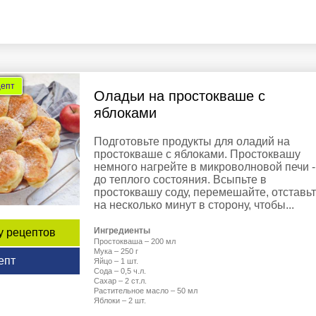
цепт
Оладьи на простокваше с
яблоками
Подготовьте продукты для оладий на
простокваше с яблоками. Простоквашу
немного нагрейте в микроволновой печи -
до теплого состояния. Всыпьте в
простоквашу соду, перемешайте, отставь
на несколько минут в сторону, чтобы...
Ингредиенты
у рецептов
Простокваша – 200 мл
Мука – 250 г
епт
Яйцо – 1 шт.
Сода – 0,5 ч.л.
Сахар – 2 ст.л.
Растительное масло – 50 мл
Яблоки – 2 шт.