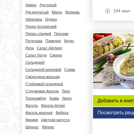
Лимон
Лук порей
194 ккал
Лук репчатый
Манго
Морковь
Облепиха
Огурец
Перец болгарский
Перец сладкий
Персики
Петрушка
Помидор
Редис
Репа
Салат Айсберг
Салат Латук
Свекла
Сельдерей
Сельдерей корневой
Слива
Смородина красная
Стеблевой сельдерей
Стручковая фасоль
Терн
Топинамбур
Тыква
Укроп
Добавить в книг
Фасоль
Фасоль белая
Посмотреть рец
Фасоль красная
Фейхоа
Финики
Цветная капуста
Шпинат
Яблоко