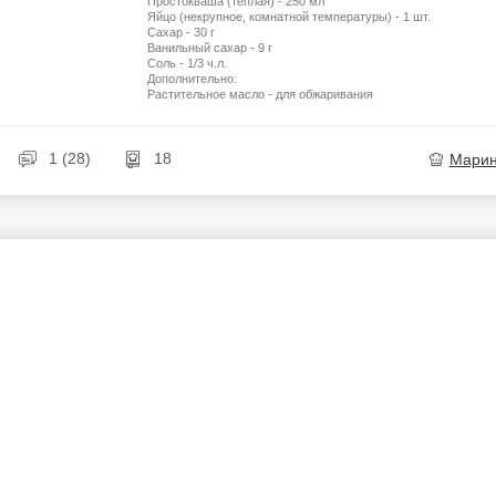
Простокваша (теплая) - 250 мл
Яйцо (некрупное, комнатной температуры) - 1 шт.
Сахар - 30 г
Ванильный сахар - 9 г
Соль - 1/3 ч.л.
Дополнительно:
Растительное масло - для обжаривания
1 (28)
18
Мари