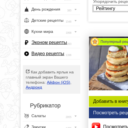
Упорядочить рецеп
День рождения
385
Детские рецепты
1548
Кухни мира
1968
Популярный ре
Эконом рецепты
393
Видео рецепты
1396
Как добавить ярлык на
главный экран Вашего
телефона:
Айфон (iOS)
,
Андроид
Добавить в книг
Рубрикатор
Посмотреть рец
Салаты
2955
Посмотреть
Закуски