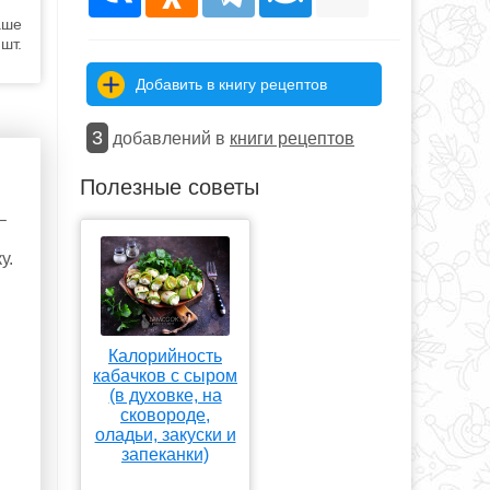
аше
шт.
Добавить в книгу рецептов
3
добавлений в
книги рецептов
Полезные советы
–
у.
Калорийность
кабачков с сыром
(в духовке, на
сковороде,
оладьи, закуски и
запеканки)