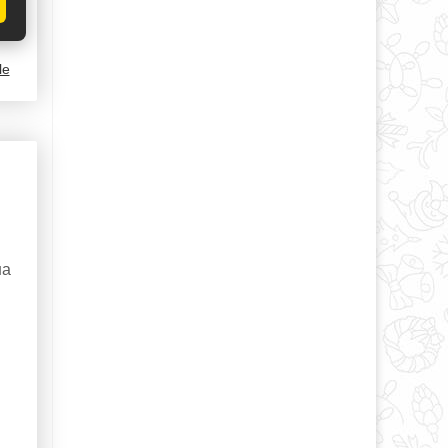
le
на