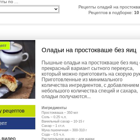
ты по ...
Рецепты оладий на простокв
Рецептов в подборке:
10
цепт
Оладьи на простокваше без яиц
Пышные оладьи на простокваше без яиц 
прекрасный вариант сытного перекуса,
который можно приготовить на скорую рук
Приготовленные из минимального
количества ингредиентов, с добавлением
небольшого количества специй и сахара,
оладьи получаются...
Ингредиенты
у рецептов
Простокваша – 350 мл
Соль – 0.25 ч.л.
Ванильный сахар – 10-15 г
епт
Сахар – 1 ст.л.
Мука пшеничная – 300-310 г
Сода – 0.5 ч.л.
 видео
Растительное масло – для жарки