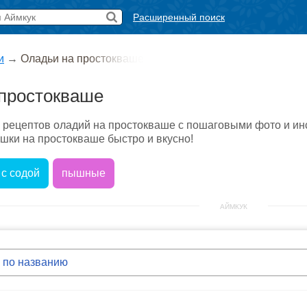
Расширенный поиск
и
→
Оладьи на простокваше
простокваше
 рецептов оладий на простокваше с пошаговыми фото и инс
шки на простокваше быстро и вкусно!
с содой
пышные
АЙМКУК