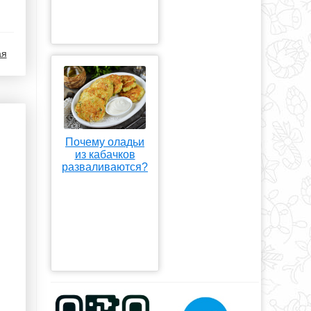
ая
Почему оладьи
из кабачков
разваливаются?