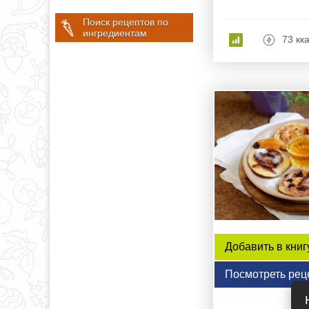
Поиск рецептов по
ингредиентам
73 кк
Добавить в книг
Посмотреть рец