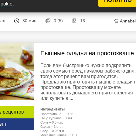
.
Растительное масло - для жарки
cookie
кал
30 мин
0 (5)
16
Annabel
Пышные оладьи на простокваше
Если вам быстренько нужно подкрепить
свою семью перед началом рабочего дня,
тогда этот рецепт вам пригодится.
Предлагаю приготовить пышные оладьи 
простокваше. Простоквашу можете
использовать домашнего приготовления
или купить в ...
Ингредиенты
у рецептов
Простокваша – 100 г
Яйцо куриное – 1 шт.
Соль – 0,5 ч.л.
епт
Сахар – 1 ст.л.
Сода – 0,25 ч.л.
Мука пшеничная – 115 г