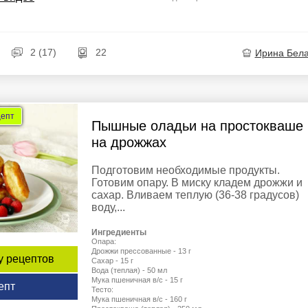
2 (17)
22
Ирина Бел
цепт
Пышные оладьи на простокваше
на дрожжах
Подготовим необходимые продукты.
Готовим опару. В миску кладем дрожжи и
сахар. Вливаем теплую (36-38 градусов)
воду,...
Ингредиенты
Опара:
Дрожжи прессованные - 13 г
у рецептов
Сахар - 15 г
Вода (теплая) - 50 мл
Мука пшеничная в/с - 15 г
епт
Тесто:
Мука пшеничная в/с - 160 г