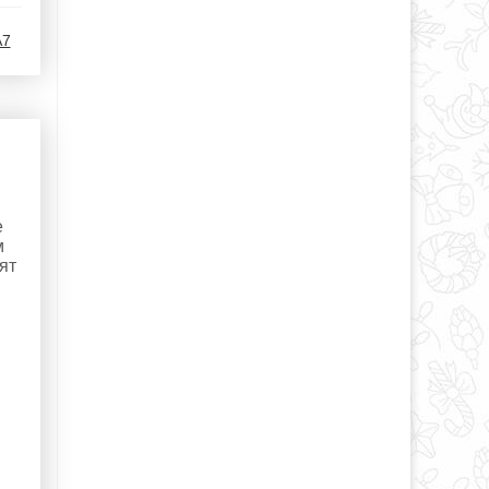
7
е
м
ят