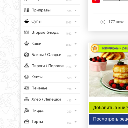
1456
Приправы
320
Супы
177 ккал
1083
Вторые блюда
4682
Каши
1543
Популярный ре
Блины / Оладьи
965
Пироги / Пирожки
2134
Кексы
563
Печенье
728
Хлеб / Лепешки
433
Добавить в книг
Пицца
260
Посмотреть рец
Торты
801