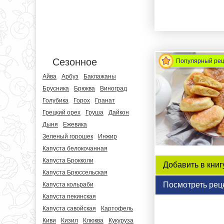
Сезонное
Популярный ре
Айва
Арбуз
Баклажаны
Брусника
Брюква
Виноград
Голубика
Горох
Гранат
Грецкий орех
Груша
Дайкон
Дыня
Ежевика
Зеленый горошек
Инжир
Капуста белокочанная
Капуста Брокколи
Добавить в книг
Капуста Брюссельская
Посмотреть рец
Капуста кольраби
Капуста пекинская
Капуста савойская
Картофель
Киви
Кизил
Клюква
Кукуруза