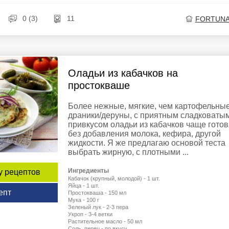
0 (3)
11
FORTUNA
Оладьи из кабачков на
простокваше
Более нежные, мягкие, чем картофельны
драники/деруны, с приятным сладковаты
привкусом оладьи из кабачков чаще готов
без добавления молока, кефира, другой
жидкости. Я же предлагаю основой теста
выбрать жирную, с плотными ...
Ингредиенты
у рецептов
Кабачок (крупный, молодой) - 1 шт.
Яйца - 1 шт.
епт
Простокваша - 150 мл
Мука - 100 г
Зеленый лук - 2-3 пера
Укроп - 3-4 ветки
Растительное масло - 50 мл
Соль, перец - по вкусу