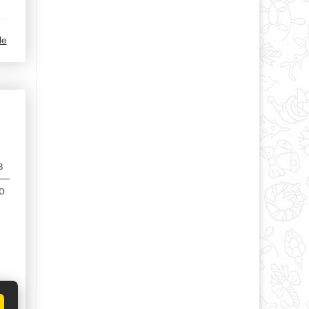
le
в
 —
о