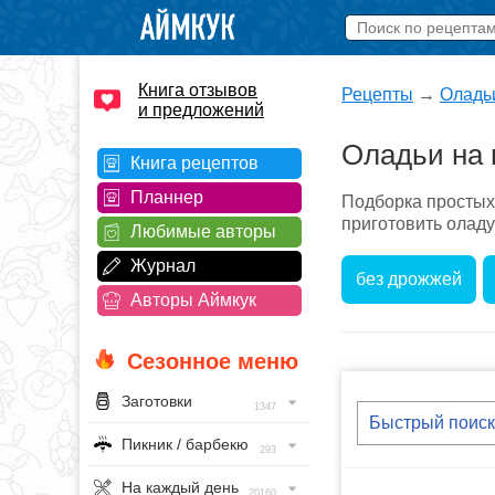
Книга отзывов
Рецепты
→
Оладь
и предложений
Оладьи на 
Книга рецептов
Планнер
Подборка простых
приготовить оладу
Любимые авторы
Журнал
без дрожжей
Авторы Аймкук
Сезонное меню
Заготовки
1347
Пикник / барбекю
293
На каждый день
20160