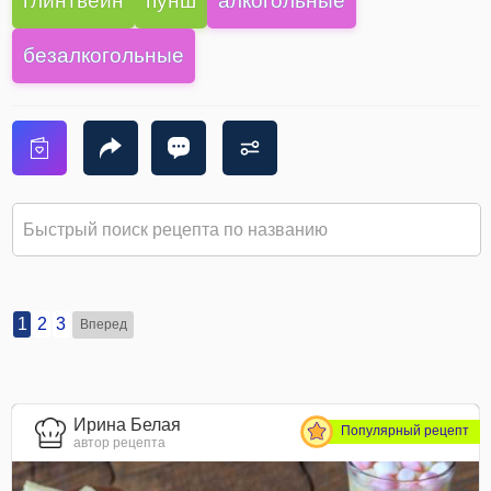
глинтвейн
пунш
алкогольные
безалкогольные
1
2
3
Вперед
Ирина Белая
Популярный рецепт
автор рецепта