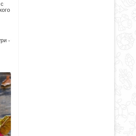
 с
кого
ри -