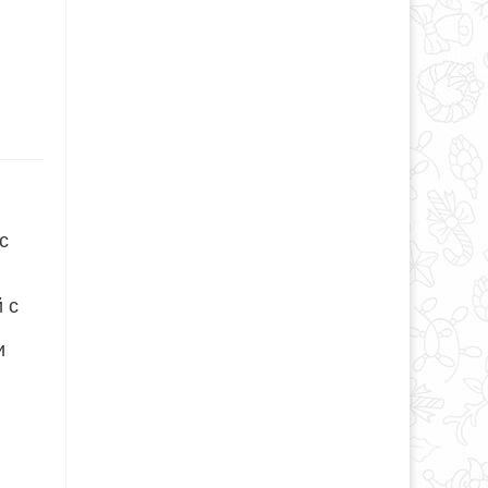
с
 с
и