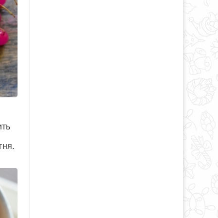
ить
гня.