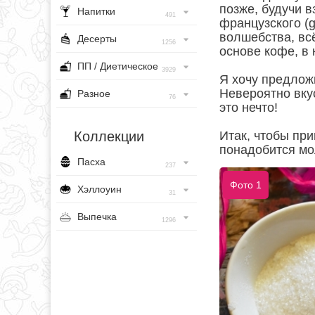
позже, будучи в
Напитки
491
французского (g
волшебства, всё
Десерты
1256
основе кофе, в
ПП / Диетическое
3929
Я хочу предлож
Невероятно вку
Разное
76
это нечто!
Коллекции
Итак, чтобы пр
понадобится мо
Пасха
237
Фото 1
Хэллоуин
31
Выпечка
1296