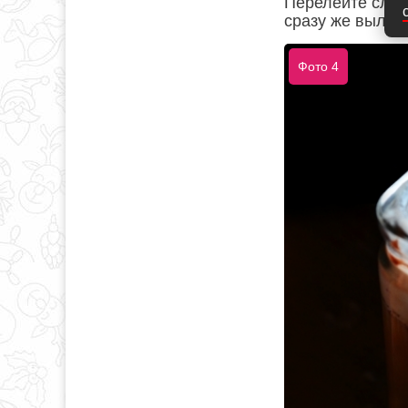
Перелейте слег
сразу же вылож
Фото 4