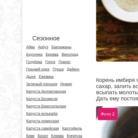
Сезонное
Айва
Арбуз
Баклажаны
Брусника
Брюква
Виноград
Голубика
Горох
Гранат
Грецкий орех
Груша
Дайкон
Дыня
Ежевика
Корень имбиря п
Зеленый горошек
Инжир
сахар, залить в
Капуста белокочанная
всыпать молотый
Дать ему постоя
Капуста Брокколи
Капуста Брюссельская
Капуста кольраби
Фото 2
Капуста пекинская
Капуста савойская
Картофель
Киви
Кизил
Клюква
Кукуруза