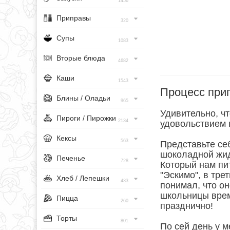
1456
Приправы
320
Супы
1083
Вторые блюда
4682
Каши
1543
Процесс при
Блины / Оладьи
965
Удивительно, чт
Пироги / Пирожки
2134
удовольствием 
Кексы
563
Представьте себ
шоколадной жидк
Печенье
728
Который нам пи
"Эскимо", в тре
Хлеб / Лепешки
433
понимал, что он
школьницы врем
Пицца
260
празднично!
Торты
801
По сей день у м