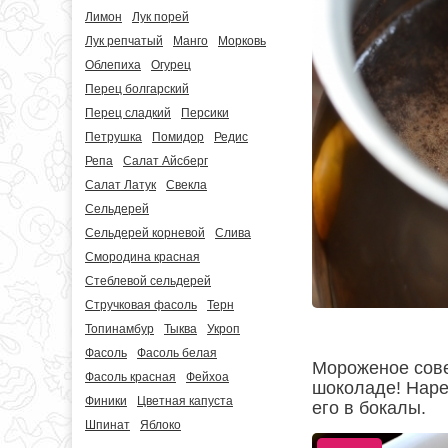
Лимон
Лук порей
Лук репчатый
Манго
Морковь
Облепиха
Огурец
Перец болгарский
Перец сладкий
Персики
Петрушка
Помидор
Редис
Репа
Салат Айсберг
Салат Латук
Свекла
Сельдерей
Сельдерей корневой
Слива
Смородина красная
Стеблевой сельдерей
Стручковая фасоль
Терн
Топинамбур
Тыква
Укроп
Фасоль
Фасоль белая
Мороженое сове
Фасоль красная
Фейхоа
шоколаде! Наре
Финики
Цветная капуста
его в бокалы.
Шпинат
Яблоко