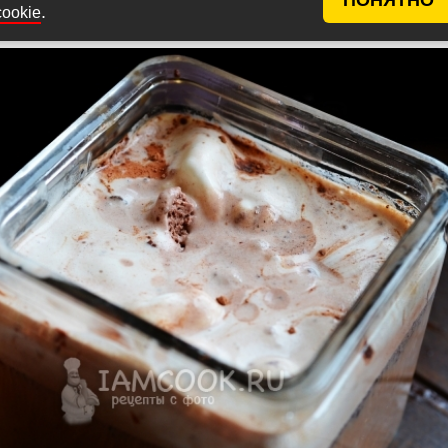
ка остывший кофе в бокал, оставляя жмых в турке. И
.
cookie
ите в него мороженое. Подают кофе гляссе с трубочк