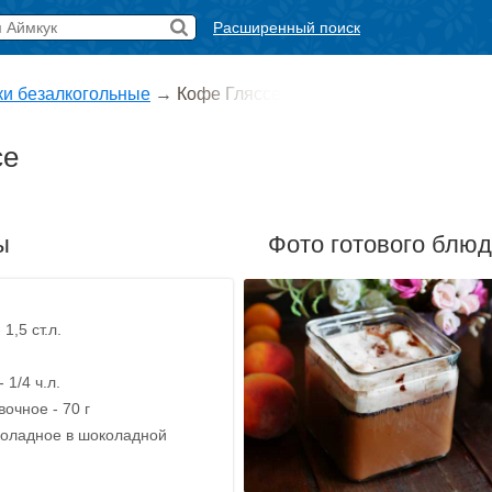
Расширенный поиск
ки безалкогольные
→
Кофе Гляссе
се
ы
Фото готового блю
1,5 ст.л.
 1/4 ч.л.
очное - 70 г
оладное в шоколадной