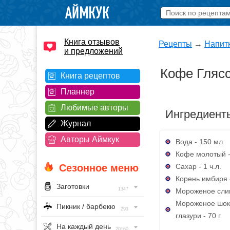
Книга отзывов
Рецепты
→
Напит
и предложений
Кофе Гляс
Книга рецептов
Планнер
Любимые авторы
Ингредиент
Журнал
Авторы Аймкук
Вода - 150 мл
Кофе молотый - 
Сахар - 1 ч.л.
Сезонное меню
Корень имбиря -
Заготовки
1347
Мороженое слив
Мороженое шок
Пикник / барбекю
293
глазури - 70 г
На каждый день
20160