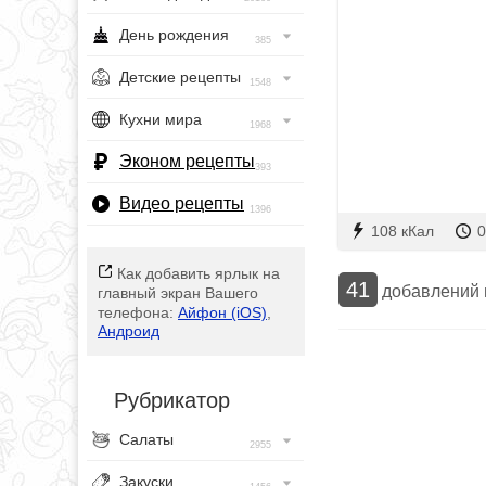
День рождения
385
Детские рецепты
1548
Кухни мира
1968
Эконом рецепты
393
Видео рецепты
1396
108 кКал
0
Как добавить ярлык на
41
добавлений
главный экран Вашего
телефона:
Айфон (iOS)
,
Андроид
Рубрикатор
Салаты
2955
Закуски