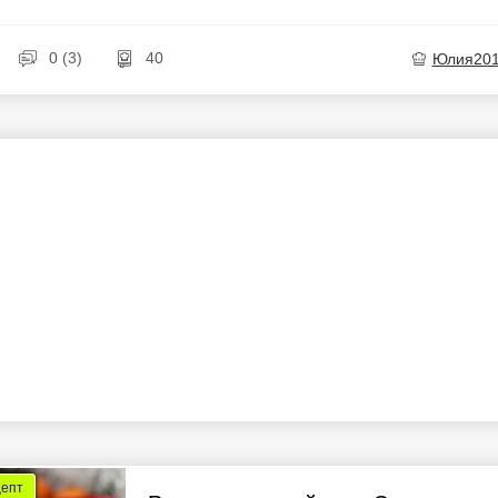
0 (3)
40
Юлия20
цепт