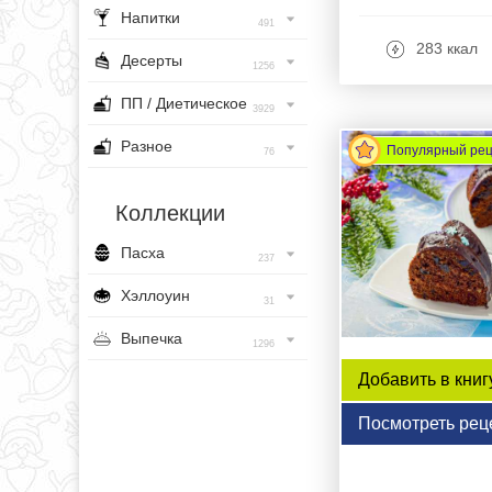
Напитки
491
283 ккал
Десерты
1256
ПП / Диетическое
3929
Разное
Популярный ре
76
Коллекции
Пасха
237
Хэллоуин
31
Выпечка
1296
Добавить в книг
Посмотреть рец