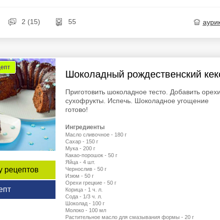
2 (15)
55
aури
цепт
Шоколадный рождественский кек
Приготовить шоколадное тесто. Добавить орехи
сухофрукты. Испечь. Шоколадное угощение
готово!
Ингредиенты
Масло сливочное - 180 г
Сахар - 150 г
Мука - 200 г
Какао-порошок - 50 г
Яйца - 4 шт.
у рецептов
Чернослив - 50 г
Изюм - 50 г
Орехи грецкие - 50 г
епт
Корица - 1 ч. л.
Сода - 1/3 ч. л.
Шоколад - 100 г
Молоко - 100 мл
Растительное масло для смазывания формы - 20 г