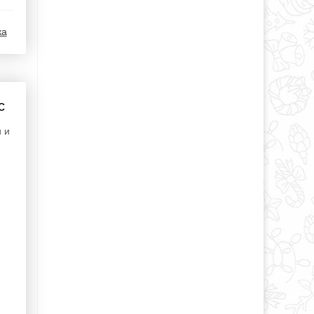
ка
с
 и