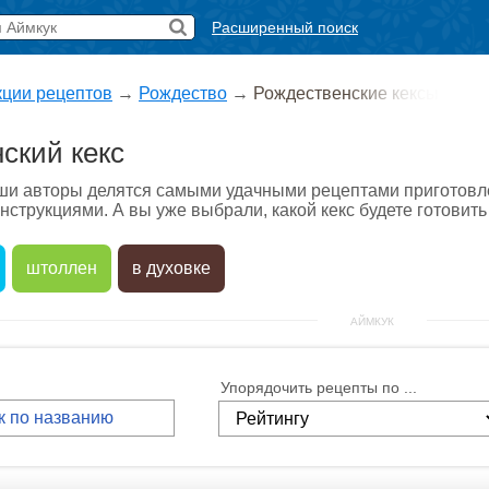
Расширенный поиск
кции рецептов
→
Рождество
→
Рождественские кексы
ский кекс
аши авторы делятся самыми удачными рецептами приготовл
струкциями. А вы уже выбрали, какой кекс будете готовит
штоллен
в духовке
АЙМКУК
Упорядочить рецепты по ...