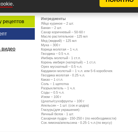
вами рецептом простого, быстрого в
.
cookie
приготовлении и...
Ингредиенты
у рецептов
Яйцо куриное – 2 шт.
Банан – 2 шт.
Сахар коричневый – 50-60 г
епт
Масло растительное - 125 мл
Мед (жидкий) – 125 мл
Мука – 300 г
 видео
Корица молотая – 1 ч.л.
Гвоздика – 0.5 ч.л.
Имбирь молотый - 1 ст.л.
Корень имбиря (натертый) – 1 ст.л.
Орех мускатный – 0.5 ч.л.
Кардамон молотый – 1 ч.л. или 5-6 коробочек
Гвоздика молотая - 0.25 ч.л.
Какао – 1 ст.л.
Соль – 1 щепотка
Разрыхлитель – 1 ч.л.
Соды – 0.5 ч.л.
Изюм – 100 г
Цукаты/сухофрукты – 100 г
Апельсин – 1 шт. (сок и цедра)
Глазурь(для украшения):
Яичный белок - 1 шт.
Сахарная пудра - 150-250 г (по необходимости)
Сок лимона/апельсина - 0.25-1 ч.л.(по вкусу)