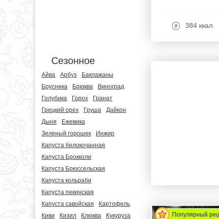
384 ккал
Сезонное
Айва
Арбуз
Баклажаны
Брусника
Брюква
Виноград
Голубика
Горох
Гранат
Грецкий орех
Груша
Дайкон
Дыня
Ежевика
Зеленый горошек
Инжир
Капуста белокочанная
Капуста Брокколи
Капуста Брюссельская
Капуста кольраби
Капуста пекинская
Капуста савойская
Картофель
Популярный ре
Киви
Кизил
Клюква
Кукуруза