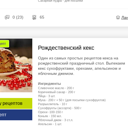
Сахарная пудра - для посыпки
0 (23)
65
Ла
цепт
Рождественский кекс
Один из самых простых рецептов кекса на
рождественский праздничный стол. Выпекаем
кекс сухофруктами, орехами, апельсином и
яблочным джемом.
Ингредиенты
Сливочное масло - 200 г
Коричневый сахар - 200 г
Яйца - 3 шт.
Мука - 200 г + 50 г (для посыпки сухофруктов)
у рецептов
Разрыхлитель - 10 г
Сухофрукты (ассорти) - 500 г
Орехи -100-150 г
епт
Коньяк - 150 мл.
Яблочный джем - 3 ст.л.
Апельсин - 1 шт.