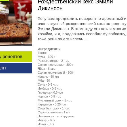
Рождественский кекс Эмили
Дикинсон
Хочу вам предложить невероятно ароматный и
очень вкусный рождественский кекс по рецепту
Эмили Дикинсон. В этом году его пекли многие
хозяйки, и я, поддавшись всеобщему соблазну,
тоже решила его испечь....
Ингредиенты
Тесто:
у рецептов
Мука - 300 г
Разрыхлитель - 2 ч.л.
Сливочное масло - 300 г
епт
Яйца - 6 шт.
Сахар коричневый - 300 г
Коньяк - 80 мл
Мёд - 80 г
Соль - 0.5 ч.л.
Имбирь - 0.5 ч.л.
Гвоздика - 0.5 ч.л.
Корица - 0.5 ч.л.
Мускатный орех - 1 ч.л.
Кардамон - 0.25 ч.л.
Сода без горки - 1 ч.л.
Стручок ванили - 1 шт.
Начинка из сухофруктов:
Инжир - 60 г
Изюм - 85 г