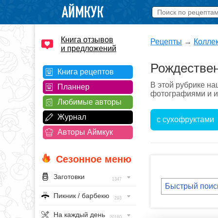
Книга отзывов
Рецепты
→
Колле
и предложений
Рождествен
Книга рецептов
В этой рубрике н
Планнер
фотографиями и ин
Любимые авторы
Журнал
с сухофруктами
Авторы Аймкук
Сезонное меню
Заготовки
1347
Пикник / барбекю
293
На каждый день
20160