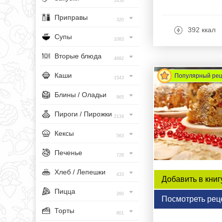
1456
Приправы
320
392 ккал
Супы
1083
Вторые блюда
4682
Каши
Популярный ре
1543
Блины / Оладьи
965
Пироги / Пирожки
2134
Кексы
563
Печенье
728
Хлеб / Лепешки
433
Добавить в книг
Пицца
260
Посмотреть рец
Торты
801