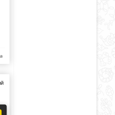
ка
ый