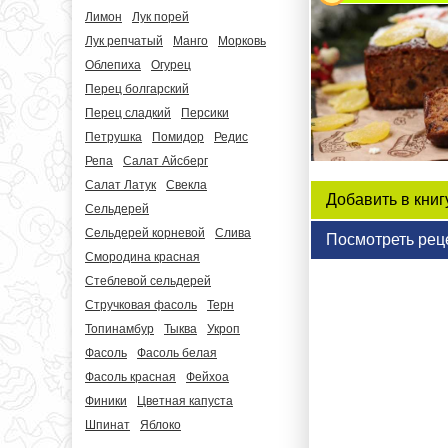
Лимон
Лук порей
Лук репчатый
Манго
Морковь
Облепиха
Огурец
Перец болгарский
Перец сладкий
Персики
Петрушка
Помидор
Редис
Репа
Салат Айсберг
Салат Латук
Свекла
Добавить в книг
Сельдерей
Сельдерей корневой
Слива
Посмотреть рец
Смородина красная
Стеблевой сельдерей
Стручковая фасоль
Терн
Топинамбур
Тыква
Укроп
Фасоль
Фасоль белая
Фасоль красная
Фейхоа
Финики
Цветная капуста
Шпинат
Яблоко