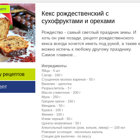
цепт
Кекс рождественский с
сухофруктами и орехами
Рождество - самый светлый праздник зимы. И
хоть он уже позади, рецепт рождественского
кекса всегда хочется иметь под рукой, а также 
можно испечь к любому другому празднику.
Самое главное...
Ингредиенты
Яйца - 4 шт.
у рецептов
Сахар - 160 г
Сгущенное молоко вареное - 50 г
Ванилин - щепотка
епт
Разрыхлитель - 3 г
Масло сливочное - 200 г
Мука - 250 г
Грецкие орехи - 150 г
Миндаль - 50 г
Курага - 100 г
Финики - 100 г
Изюм черный - 50 г
Цукаты морковные - 50 г
Алкогольный напиток (ром, коньяк, ликер) — 100 мл
Ромовая эссенция - несколько капель
Специи для выпечки - по вкусу