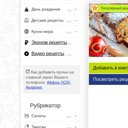
Популярный ре
День рождения
385
Детские рецепты
1548
Кухни мира
1968
Эконом рецепты
393
Видео рецепты
1396
Добавить в книг
Как добавить ярлык на
главный экран Вашего
Посмотреть рец
телефона:
Айфон (iOS)
,
Андроид
Рубрикатор
Салаты
2955
Закуски