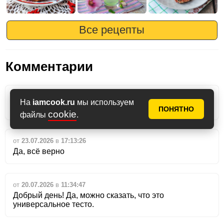
Все рецепты
Комментарии
от
сегодня
в
10:19:56
На
iamcook.ru
мы используем
Спасибо за отзыв, это правда)
ПОНЯТНО
cookie
файлы
.
от
23.07.2026
в
17:13:26
Да, всё верно
от
20.07.2026
в
11:34:47
Добрый день! Да, можно сказать, что это
универсальное тесто.