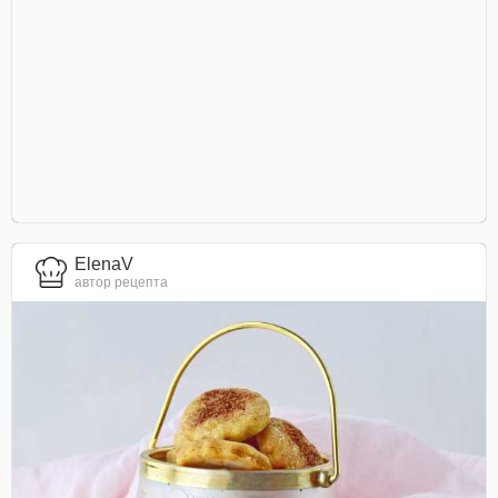
ElenaV
автор рецепта