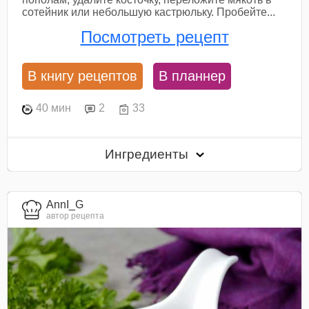
сотейник или небольшую кастрюльку. Пробейте...
Посмотреть рецепт
В книгу рецептов
В планнер
40 мин
2
33
Ингредиенты
AnnI_G
автор рецепта