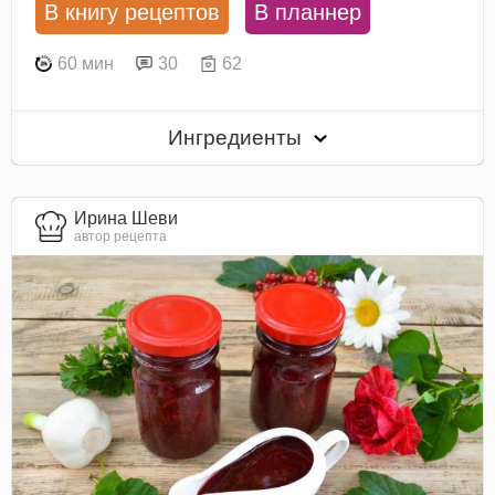
В книгу рецептов
В планнер
60 мин
30
62
Ингредиенты
Ирина Шеви
автор рецепта