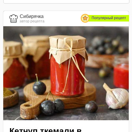
Сибирячка
Популярный рецепт
автор рецепта
Кетчуп ткемали в