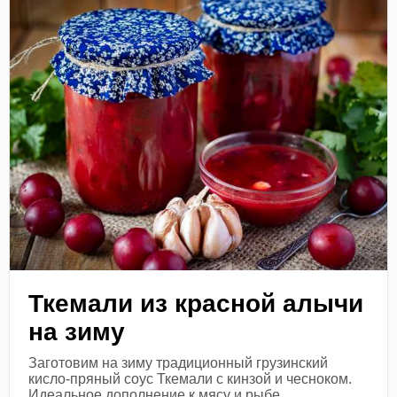
Ткемали из красной алычи
на зиму
Заготовим на зиму традиционный грузинский
кисло-пряный соус Ткемали с кинзой и чесноком.
Идеальное дополнение к мясу и рыбе.