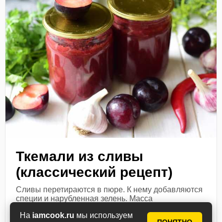
Ткемали из сливы
(классический рецепт)
Сливы перетираются в пюре. К нему добавляются
специи и нарубленная зелень. Масса
перебивается блендером, варится, закатывается в
На
iamcook.ru
мы используем
банках.