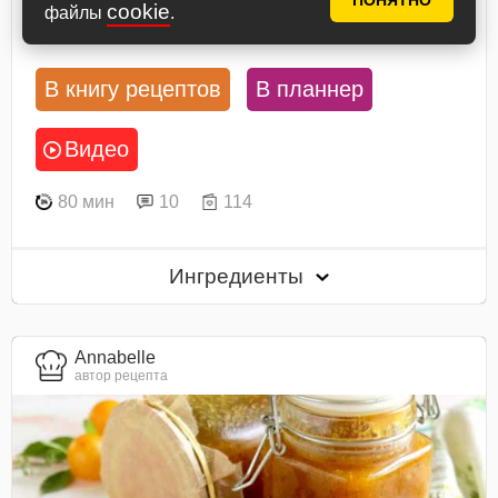
ПОНЯТНО
cookie
файлы
.
Посмотреть рецепт
В книгу рецептов
В планнер
Видео
80 мин
10
114
Ингредиенты
Annabelle
автор рецепта