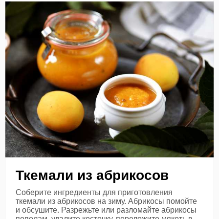
Ткемали из абрикосов
Соберите ингредиенты для приготовления
ткемали из абрикосов на зиму. Абрикосы помойте
и обсушите. Разрежьте или разломайте абрикосы
пополам, удалите косточку, переложите мякоть в