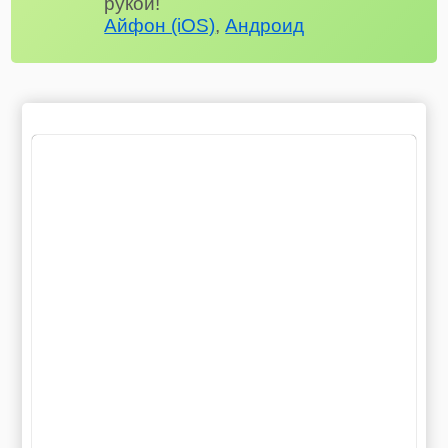
рукой!
Айфон (iOS)
,
Андроид