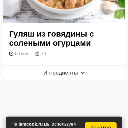
Гуляш из говядины с
солеными огурцами
60 мин
10
Ингредиенты
На
iamcook.ru
мы используем