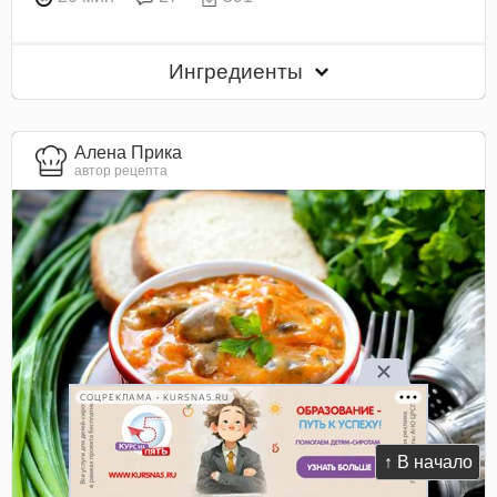
Ингредиенты
Алена Прика
автор рецепта
СОЦРЕКЛАМА • KURSNA5.RU
↑ В начало