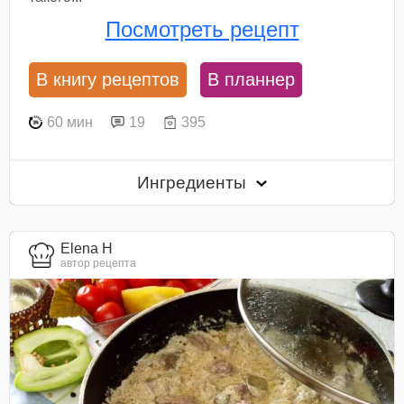
Посмотреть рецепт
В книгу рецептов
В планнер
60 мин
19
395
Ингредиенты
Elena H
автор рецепта