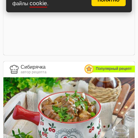
ПОНЯТНО
cookie
файлы
.
Сибирячка
Популярный рецепт
автор рецепта