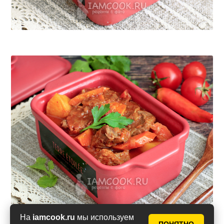
На
iamcook.ru
мы используем