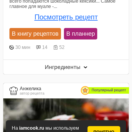
всего попадаются шоколадные кексики... Самое
главное для муале -...
Посмотреть рецепт
В книгу рецептов
В планнер
30 мин
14
52
Ингредиенты
Анжелика
Популярный рецепт
автор рецепта
На
iamcook.ru
мы используем