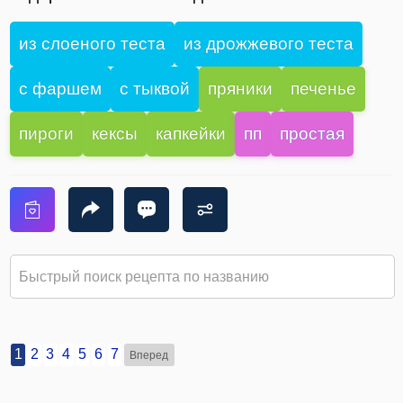
из слоеного теста
из дрожжевого теста
с фаршем
с тыквой
пряники
печенье
пироги
кексы
капкейки
пп
простая
1
2
3
4
5
6
7
Вперед