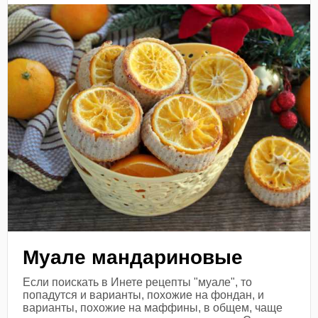
Муале мандариновые
Если поискать в Инете рецепты "муале", то
попадутся и варианты, похожие на фондан, и
варианты, похожие на маффины, в общем, чаще