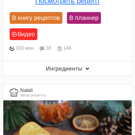
Посмотреть рецепт
В книгу рецептов
В планнер
Видео
300 мин
38
146
Ингредиенты
Natali
автор рецепта