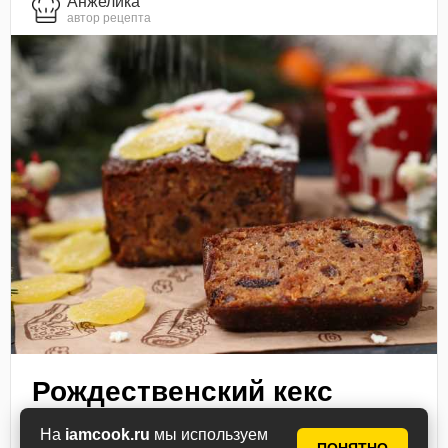
Анжелика
автор рецепта
Рождественский кекс
Эмили Дикинсон
На
iamcook.ru
мы используем