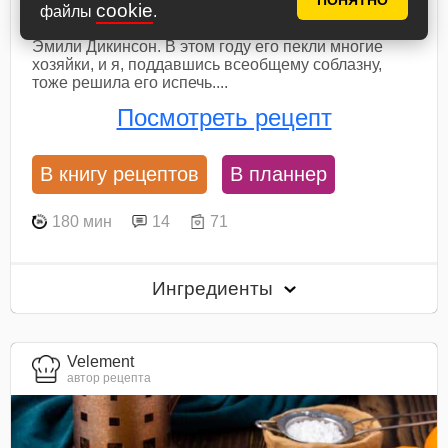
ПОНЯТНО
cookie
Хочу вам предложить невероятно ароматный и
файлы
.
очень вкусный рождественский кекс по рецепту
Эмили Дикинсон. В этом году его пекли многие
хозяйки, и я, поддавшись всеобщему соблазну,
тоже решила его испечь....
Посмотреть рецепт
В книгу рецептов
В планнер
180 мин
14
71
Ингредиенты
Velement
автор рецепта