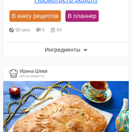
В книгу рецептов
В планнер
90 мин
6
84
Ингредиенты
Ирина Шеви
автор рецепта