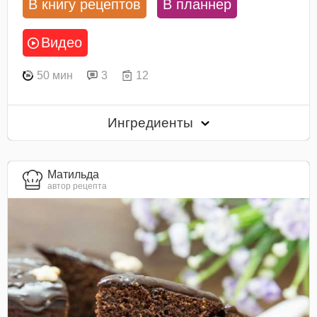
В книгу рецептов
В планнер
Видео
50 мин
3
12
Ингредиенты
Матильда
автор рецепта