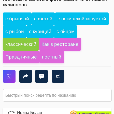
кулинаров.
с брынзой
с фетой
с пекинской капустой
с рыбой
с курицей
с яйцом
классический
Как в ресторане
Праздничные
постный
Ирина Белая
Популярный рецепт