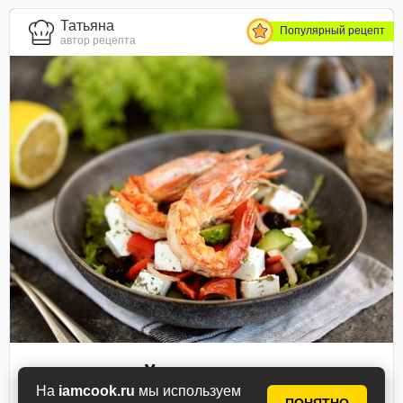
Татьяна
Популярный рецепт
автор рецепта
Греческий салат с
На
iamcook.ru
мы используем