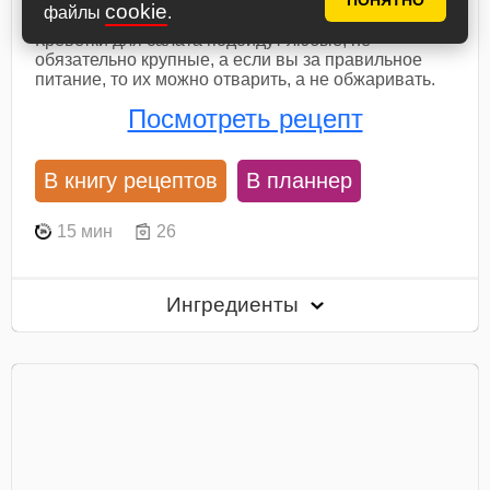
креветками
ПОНЯТНО
cookie
файлы
.
Креветки для салата подойдут любые, не
обязательно крупные, а если вы за правильное
питание, то их можно отварить, а не обжаривать.
Посмотреть рецепт
В книгу рецептов
В планнер
15 мин
26
Ингредиенты