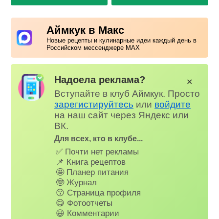
Аймкук в Макс
Новые рецепты и кулинарные идеи каждый день в
Российском мессенджере MAX
Надоела реклама?
✕
Вступайте в клуб Аймкук. Просто
зарегистируйтесь
или
войдите
на наш сайт через Яндекс или
ВК.
Для всех, кто в клубе...
✅ Почти нет рекламы
📌 Книга рецептов
🤩 Планер питания
🤓 Журнал
😗 Страница профиля
😋 Фотоотчеты
😃 Комментарии