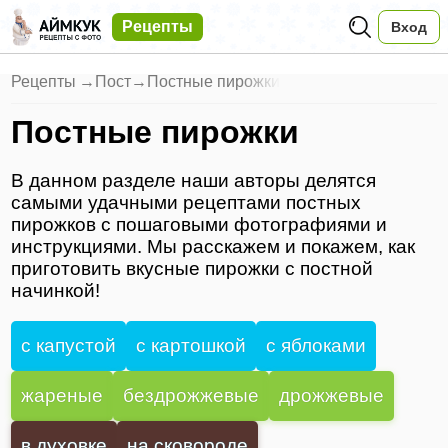
Рецепты
Вход
Рецепты
→
Пост
→
Постные пирожки
Постные пирожки
В данном разделе наши авторы делятся
самыми удачными рецептами постных
пирожков с пошаговыми фотографиями и
инструкциями. Мы расскажем и покажем, как
приготовить вкусные пирожки с постной
начинкой!
с капустой
с картошкой
с яблоками
жареные
бездрожжевые
дрожжевые
в духовке
на сковороде