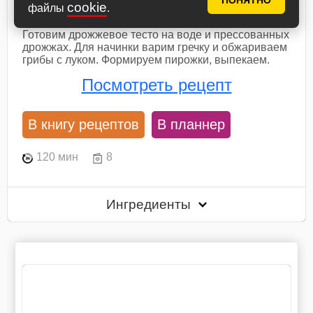
ПОНЯТНО
гречкой и грибами
cookie
файлы
.
Готовим дрожжевое тесто на воде и прессованных
дрожжах. Для начинки варим гречку и обжариваем
грибы с луком. Формируем пирожки, выпекаем.
Посмотреть рецепт
В книгу рецептов
В планнер
120 мин
8
Ингредиенты