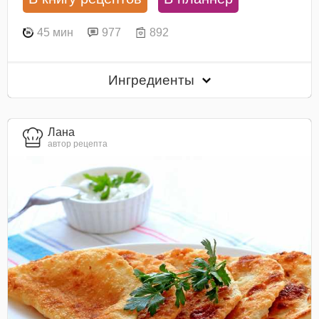
45 мин
977
892
Ингредиенты
Лана
автор рецепта