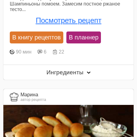
Шампиньоны помоем. Замесим постное ржаное
тесто...
Посмотреть рецепт
В книгу рецептов
В планнер
90 мин
6
22
Ингредиенты
Марина
автор рецепта