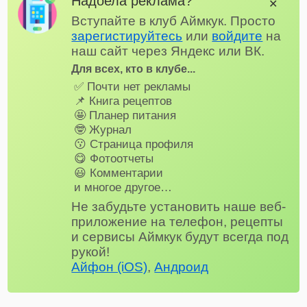
Надоела реклама?
✕
Вступайте в клуб Аймкук. Просто
зарегистируйтесь
или
войдите
на
наш сайт через Яндекс или ВК.
Для всех, кто в клубе...
✅ Почти нет рекламы
📌 Книга рецептов
🤩 Планер питания
🤓 Журнал
😗 Страница профиля
😋 Фотоотчеты
😃 Комментарии
и многое другое…
Не забудьте установить наше веб-
приложение на телефон, рецепты
и сервисы Аймкук будут всегда под
рукой!
Айфон (iOS)
,
Андроид