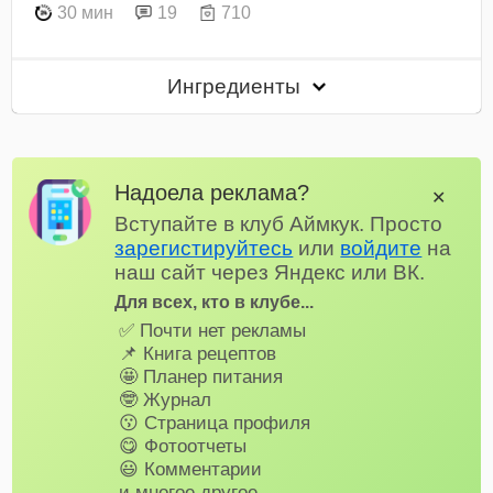
30 мин
19
710
Ингредиенты
Надоела реклама?
✕
Вступайте в клуб Аймкук. Просто
зарегистируйтесь
или
войдите
на
наш сайт через Яндекс или ВК.
Для всех, кто в клубе...
✅ Почти нет рекламы
📌 Книга рецептов
🤩 Планер питания
🤓 Журнал
😗 Страница профиля
😋 Фотоотчеты
😃 Комментарии
и многое другое…