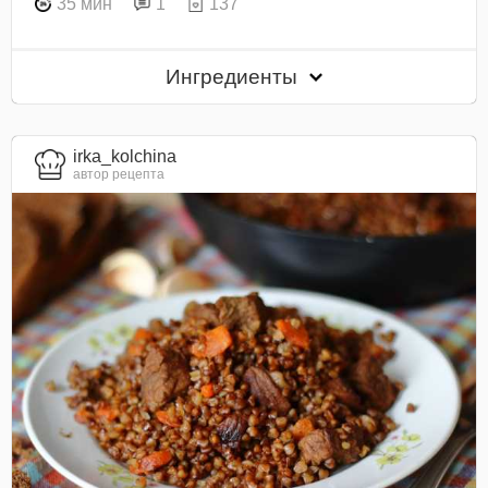
35 мин
1
137
Ингредиенты
irka_kolchina
автор рецепта