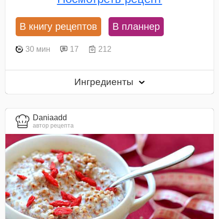
В книгу рецептов
В планнер
30 мин
17
212
Ингредиенты
Daniaadd
автор рецепта