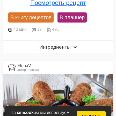
Посмотреть рецепт
В книгу рецептов
В планнер
40 мин
12
491
Ингредиенты
ElenaV
автор рецепта
На
iamcook.ru
мы используем