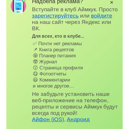
Надоела реклама?
✕
Вступайте в клуб Аймкук. Просто
зарегистируйтесь
или
войдите
на наш сайт через Яндекс или
ВК.
Для всех, кто в клубе...
✅ Почти нет рекламы
📌 Книга рецептов
🤩 Планер питания
🤓 Журнал
😗 Страница профиля
😋 Фотоотчеты
😃 Комментарии
и многое другое…
Не забудьте установить наше
веб-приложение на телефон,
рецепты и сервисы Аймкук будут
всегда под рукой!
Айфон (iOS)
,
Андроид