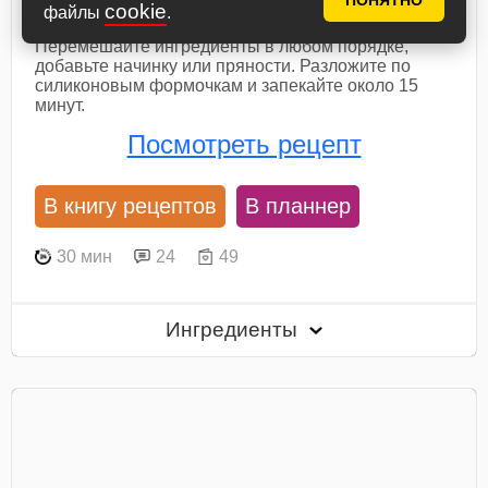
ПОНЯТНО
духовке
cookie
файлы
.
Перемешайте ингредиенты в любом порядке,
добавьте начинку или пряности. Разложите по
силиконовым формочкам и запекайте около 15
минут.
Посмотреть рецепт
В книгу рецептов
В планнер
30 мин
24
49
Ингредиенты