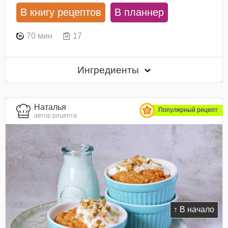
В книгу рецептов
В планнер
70 мин
17
Ингредиенты
Наталья
Популярный рецепт
автор рецепта
↑ В начало