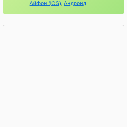
Айфон (iOS)
,
Андроид