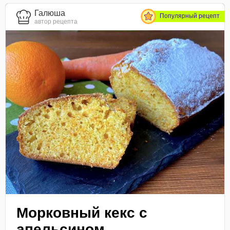
Галюша
Популярный рецепт
автор рецепта
Морковный кекс с
апельсином