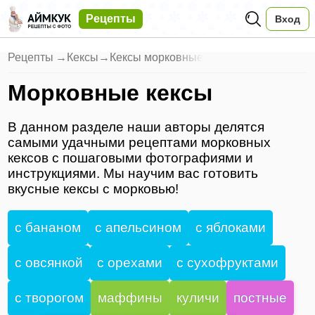
Рецепты
Вход
Рецепты
→
Кексы
→
Кексы морковные
Морковные кексы
В данном разделе наши авторы делятся
самыми удачными рецептами морковных
кексов с пошаговыми фотографиями и
инструкциями. Мы научим вас готовить
вкусные кексы с морковью!
с бананом
с апельсином
с яблоками
с овсянкой
с орехами
с сухофруктами
с творогом
маффины
куличи
постные