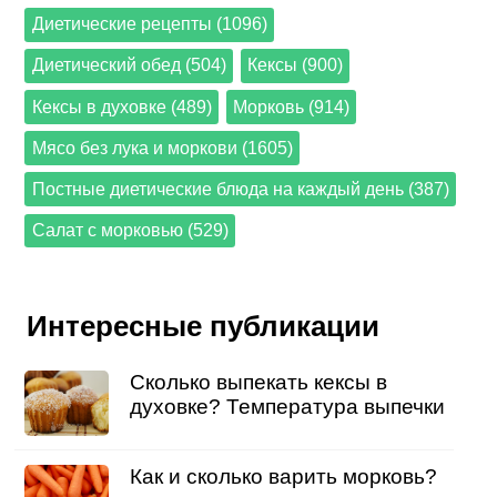
Диетические рецепты (1096)
Диетический обед (504)
Кексы (900)
Кексы в духовке (489)
Морковь (914)
Мясо без лука и моркови (1605)
Постные диетические блюда на каждый день (387)
Салат с морковью (529)
Интересные публикации
Сколько выпекать кексы в
духовке? Температура выпечки
Как и сколько варить морковь?