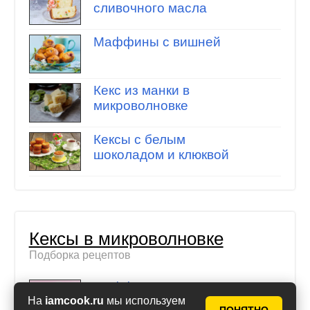
сливочного масла
Маффины с вишней
Кекс из манки в
микроволновке
Кексы с белым
шоколадом и клюквой
Кексы в микроволновке
Подборка рецептов
Маффины в
микроволновке
На
iamcook.ru
мы используем