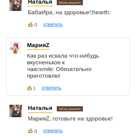
Наталья
Автор рецепта
БабаИра, на здоровье!:hearth:
0
ответить
МарияZ
Как раз искала что-нибудь
вкусненькое к
чаю:smile: Обязательно
приготовлю!
ответить
1
Наталья
Автор рецепта
МарияZ, готовьте на здоровье!
0
ответить