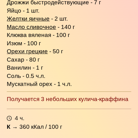
Дрожжи быстродействующие - 7 г
Яйцо - 1 шт.
Желтки яичные
- 2 шт.
Масло сливочное
- 140 г
Клюква вяленая - 100 г
Изюм - 100 г
Орехи грецкие
- 50 г
Сахар - 80 г
Ванилин - 1 г
Соль - 0.5 ч.л.
Мускатный орех - 1 ч.л.
Получается 3 небольших кулича-краффина
4 ч.
К
→
360
кКал / 100 г