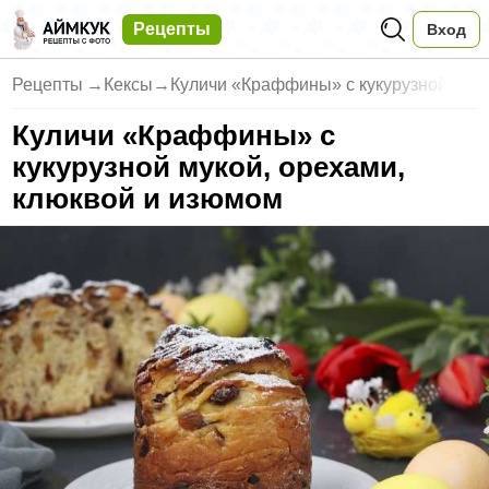
Рецепты
Вход
Рецепты
→
Кексы
→
Куличи «Краффины» с кукурузной
Куличи «Краффины» с
кукурузной мукой, орехами,
клюквой и изюмом