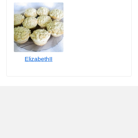
ElizabethII