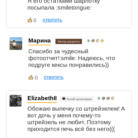
Я его остатками шарлотку
посыпала :smiletongue:
ответить
0
Марина
Автор рецепта
Спасибо за чудесный
фотоотчет!:smile: Надеюсь, что
подруге кексы понравились))
0
ответить
ElizabethII
Гений кулинарии
Обожаю выпечку со штрейзелем! А
вот дочь у меня почему-то
штрейзель не любит. Поэтому
приходится печь всё без него(((