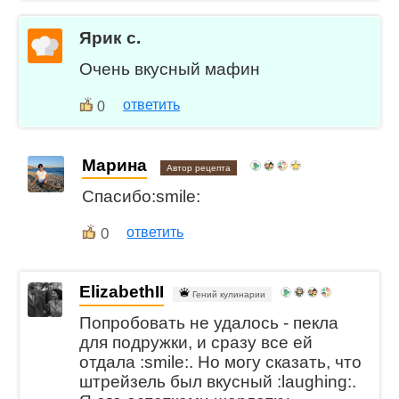
Ярик с.
Очень вкусный мафин
ответить
0
Марина
Автор рецепта
Спасибо:smile:
0
ответить
ElizabethII
Гений кулинарии
Попробовать не удалось - пекла
для подружки, и сразу все ей
отдала :smile:. Но могу сказать, что
штрейзель был вкусный :laughing:.