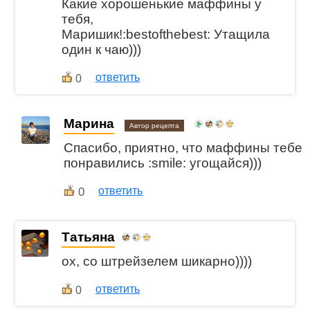
Какие хорошенькие маффины у
тебя,
Маришик!:bestofthebest: Утащила
один к чаю)))
ответить
0
Марина
Автор рецепта
Спасибо, приятно, что маффины тебе
понравились :smile: угощайся)))
0
ответить
Татьяна
ох, со штрейзелем шикарно))))
ответить
0