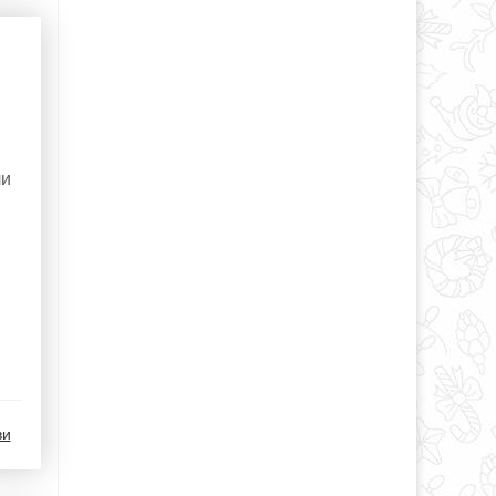
и
ли
ви