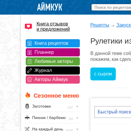
Книга отзывов
Рецепты
→
Закуск
и предложений
Рулетики и
Книга рецептов
Планнер
В данной теме со
покажем, как сдел
Любимые авторы
Журнал
с сыром
Авторы Аймкук
Сезонное меню
Заготовки
1347
Пикник / барбекю
293
На каждый день
20160