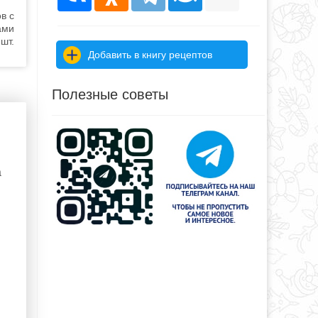
в с
ами
шт.
Добавить в книгу рецептов
Полезные советы
а