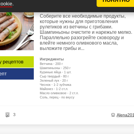
Рулетики из ветчины с грибами
.
cookie
Соберите все необходимые продукты,
которые нужны для приготовления
рулетиков из ветчины с грибами.
Шампиньоны очистите и нарежьте мелко.
Параллельно разогрейте сковороду и
влейте немного оливкового масла,
выложите грибы и...
Ингредиенты
у рецептов
Ветчина - 200 г
Шампиньоны - 250 г
Куриные яйца - 1 шт.
епт
Сыр твердый - 80 г
Зеленый лук - 20 г
Чеснок - 1-2 зубчика
Майонез - 1-2 ст.л.
Масло оливковое - 2 ст.л.
Соль, перец - по вкусу
3
Alena20