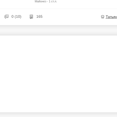
Майонез - 1 ст.л.
0 (10)
165
Татья