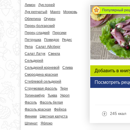
Лимон
Лук порей
Популярный ре
Лук репчатый
Манго
Морковь
Облепиха
Огурец
Перец болгарский
Перец сладкий
Персики
Петрушка
Помидор
Редис
Репа
Салат Айсберг
Салат Латук
Свекла
Сельдерей
Сельдерей корневой
Слива
Добавить в книг
Смородина красная
Стеблевой сельдерей
Посмотреть рец
Стручковая фасоль
Терн
Топинамбур
Тыква
Укроп
Фасоль
Фасоль белая
Фасоль красная
Фейхоа
245 ккал
Финики
Цветная капуста
Шпинат
Яблоко