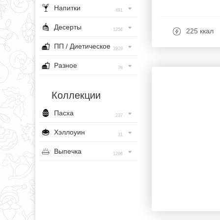
Напитки
491
Десерты
1256
225 ккал
ПП / Диетическое
3929
Разное
76
Коллекции
Пасха
237
Хэллоуин
31
Выпечка
1296