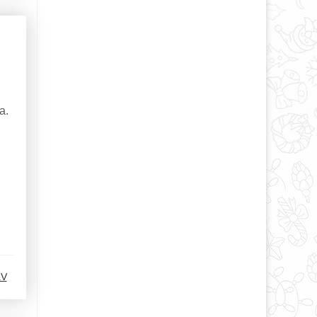
а.
aV