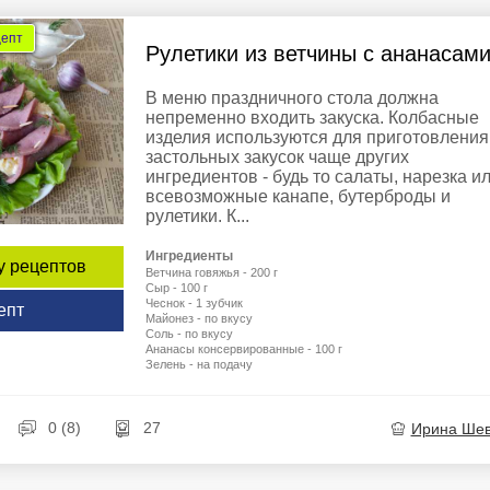
цепт
Рулетики из ветчины с ананасам
В меню праздничного стола должна
непременно входить закуска. Колбасные
изделия используются для приготовления
застольных закусок чаще других
ингредиентов - будь то салаты, нарезка и
всевозможные канапе, бутерброды и
рулетики. К...
Ингредиенты
у рецептов
Ветчина говяжья - 200 г
Сыр - 100 г
Чеснок - 1 зубчик
епт
Майонез - по вкусу
Соль - по вкусу
Ананасы консервированные - 100 г
Зелень - на подачу
0 (8)
27
Ирина Ше