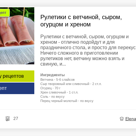
цепт
Рулетики с ветчиной, сыром,
огурцом и хреном
Рулетики с ветчиной, сыром, огурцом и
хреном - отлично подойдут и для
праздничного стола, и просто для перекус
Ничего сложного в приготовлении
рулетиков нет, ветчину можно взять и
свиную, и...
Ингредиенты
у рецептов
Ветчина - 5-6 слайсов
Сыр творожный или сливочный - 2 ст.л.
епт
Огурец - 70 г
Хрен сливочный - 1 ст.л.
Соль - по вкусу
Перец черный молотый - по вкусу
27
Elen