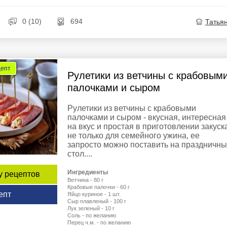
0 (10)
694
Татья
цепт
Рулетики из ветчины с крабовым
палочками и сыром
Рулетики из ветчины с крабовыми
палочками и сыром - вкусная, интересная
на вкус и простая в приготовлении закуск
не только для семейного ужина, ее
запросто можно поставить на праздничн
стол....
Ингредиенты
у рецептов
Ветчина - 80 г
Крабовые палочки - 60 г
епт
Яйцо куриное - 1 шт.
Сыр плавленый - 100 г
Лук зеленый - 10 г
Соль - по желанию
Перец ч.м. - по желанию