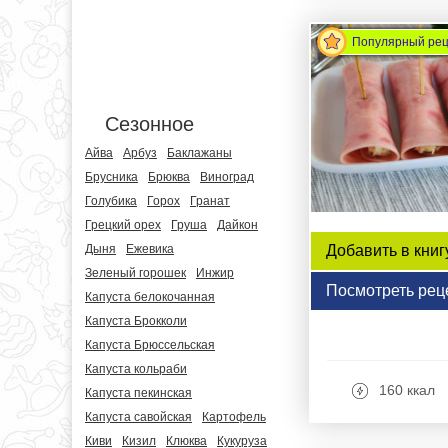
Популярный ре
Сезонное
Айва
Арбуз
Баклажаны
Брусника
Брюква
Виноград
Голубика
Горох
Гранат
Грецкий орех
Груша
Дайкон
Добавить в книг
Дыня
Ежевика
Зеленый горошек
Инжир
Посмотреть рец
Капуста белокочанная
Капуста Брокколи
Капуста Брюссельская
Капуста кольраби
160 ккал
Капуста пекинская
Капуста савойская
Картофель
Киви
Кизил
Клюква
Кукуруза