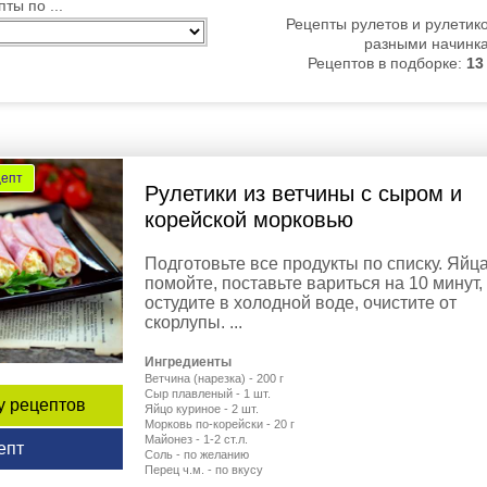
ты по ...
Рецепты рулетов и рулетико
разными начинк
Рецептов в подборке:
13
цепт
Рулетики из ветчины с сыром и
корейской морковью
Подготовьте все продукты по списку. Яйц
помойте, поставьте вариться на 10 минут,
остудите в холодной воде, очистите от
скорлупы. ...
Ингредиенты
Ветчина (нарезка) - 200 г
Сыр плавленый - 1 шт.
у рецептов
Яйцо куриное - 2 шт.
Морковь по-корейски - 20 г
Майонез - 1-2 ст.л.
епт
Соль - по желанию
Перец ч.м. - по вкусу