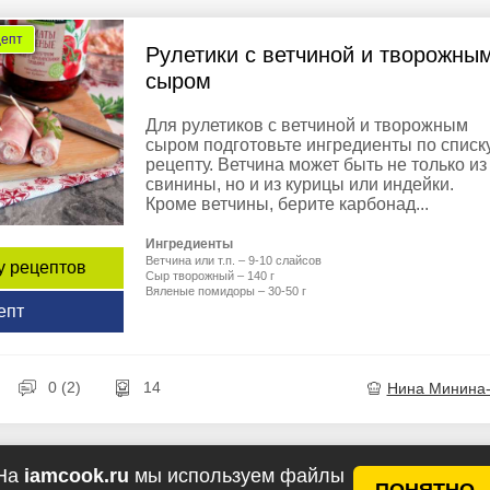
цепт
Рулетики с ветчиной и творожны
сыром
Для рулетиков с ветчиной и творожным
сыром подготовьте ингредиенты по списку
рецепту. Ветчина может быть не только из
свинины, но и из курицы или индейки.
Кроме ветчины, берите карбонад...
Ингредиенты
Ветчина или т.п. – 9-10 слайсов
у рецептов
Сыр творожный – 140 г
Вяленые помидоры – 30-50 г
епт
0 (2)
14
Нина Минина
На
iamcook.ru
мы используем файлы
ПОНЯТНО
цепт