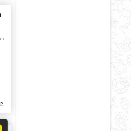
м
 к
-Р