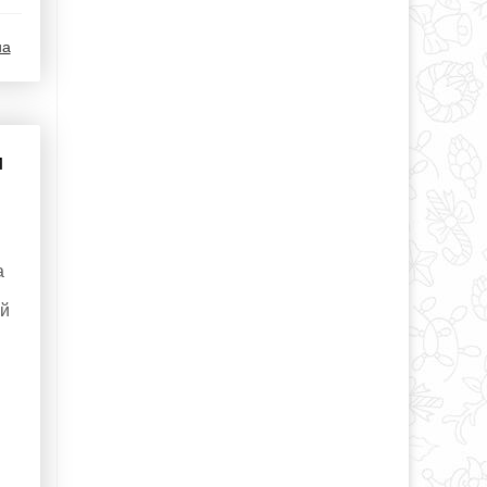
на
и
а
ый