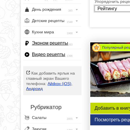
Упорядочить рецеп
День рождения
385
Детские рецепты
1548
Кухни мира
1968
Эконом рецепты
393
Популярный ре
Видео рецепты
1396
Как добавить ярлык на
главный экран Вашего
телефона:
Айфон (iOS)
,
Андроид
Рубрикатор
Добавить в книг
Салаты
Посмотреть рец
2955
Закуски