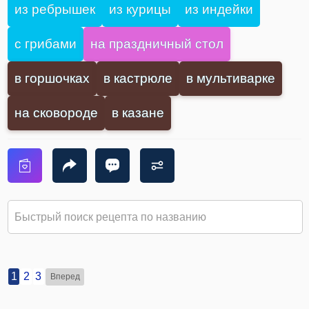
из ребрышек
из курицы
из индейки
с грибами
на праздничный стол
в горшочках
в кастрюле
в мультиварке
на сковороде
в казане
1
2
3
Вперед