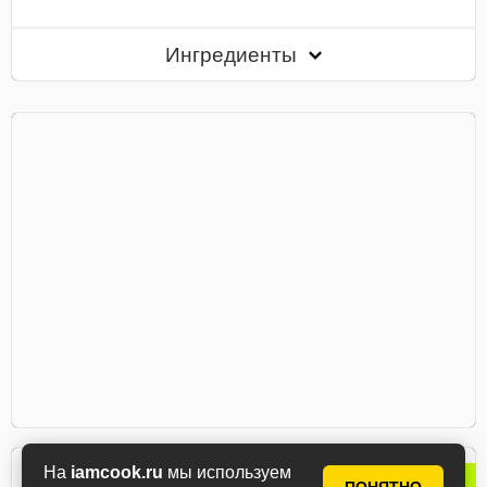
Ингредиенты
Лана
На
iamcook.ru
мы используем
Популярный рецепт
автор рецепта