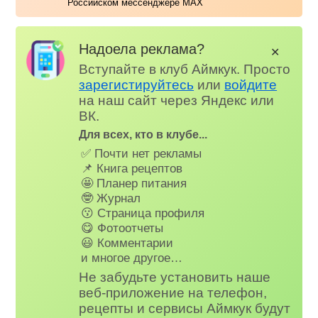
Российском мессенджере MAX
Надоела реклама?
✕
Вступайте в клуб Аймкук. Просто
зарегистируйтесь
или
войдите
на наш сайт через Яндекс или
ВК.
Для всех, кто в клубе...
✅ Почти нет рекламы
📌 Книга рецептов
🤩 Планер питания
🤓 Журнал
😗 Страница профиля
😋 Фотоотчеты
😃 Комментарии
и многое другое…
Не забудьте установить наше
веб-приложение на телефон,
рецепты и сервисы Аймкук будут