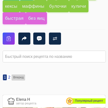
кексы
маффины
булочки
куличи
быстрая
без яиц
1
2
Вперед
Elena H
Популярный рецепт
автор рецепта