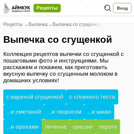
Рецепты
Вход
Рецепты
→
Выпечка
→
Выпечка со сгущенкой
Выпечка со сгущенкой
Коллекция рецептов выпечки со сгущенкой с
пошаговыми фото и инструкциями. Мы
расскажем и покажем, как приготовить
вкусную выпечку со сгущенным молоком в
домашних условиях!
с вареной сгущенкой
с слоеного теста
...и сметаной
...и творогом
...и какао
...и орехами
печенье
орешки
пироги