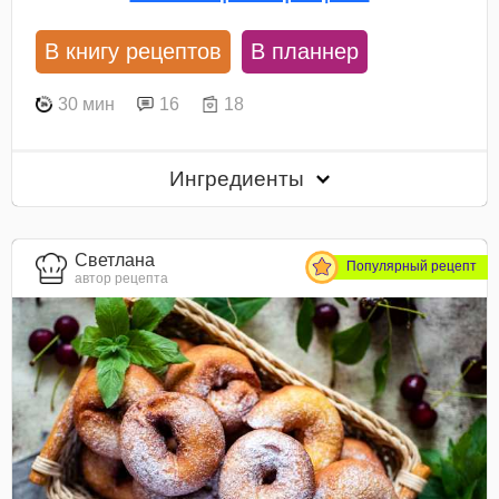
В книгу рецептов
В планнер
30 мин
16
18
Ингредиенты
Светлана
Популярный рецепт
автор рецепта