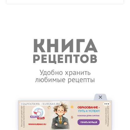
СОЦРЕКЛАМА • KURSNA5.RU