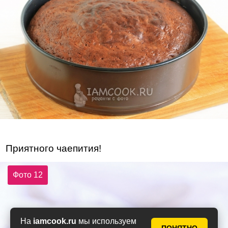
Приятного чаепития!
Фото 12
На
iamcook.ru
мы используем