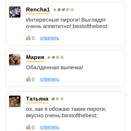
Rencha1
Интересные пироги! Выглядят
очень аппетитно!:bestofthebest:
ответить
0
Мария
Обалденная выпечка!
ответить
0
Татьяна
ох, как я обожаю такие пироги,
вкусно очень:bestofthebest:
ответить
0