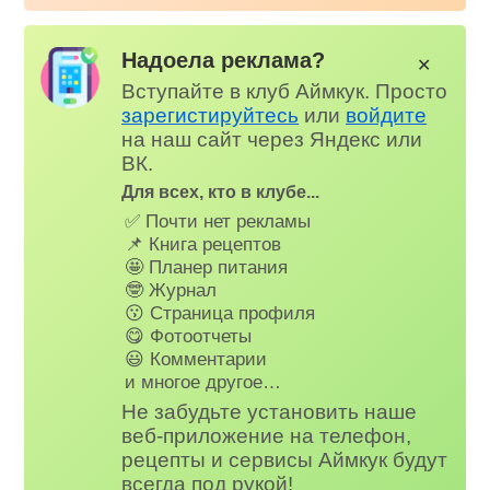
Надоела реклама?
✕
Вступайте в клуб Аймкук. Просто
зарегистируйтесь
или
войдите
на наш сайт через Яндекс или
ВК.
Для всех, кто в клубе...
✅ Почти нет рекламы
📌 Книга рецептов
🤩 Планер питания
🤓 Журнал
😗 Страница профиля
😋 Фотоотчеты
😃 Комментарии
и многое другое…
Не забудьте установить наше
веб-приложение на телефон,
рецепты и сервисы Аймкук будут
всегда под рукой!