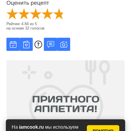
Оценить рецепт
Рейтинг
4.84
из
5
на основе
32
голосов
На
iamcook.ru
мы используем