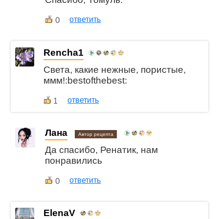
0
ответить
Rencha1
Света, какие нежные, пористые,
ммм!:bestofthebest:
ответить
1
Лана
Автор рецепта
Да спасибо, Ренатик, нам
понравились
0
ответить
ElenaV