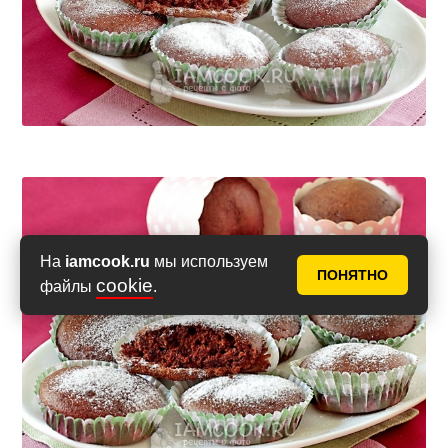
На
iamcook.ru
мы используем
ПОНЯТНО
cookie
файлы
.