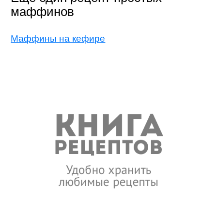
маффинов
Маффины на кефире