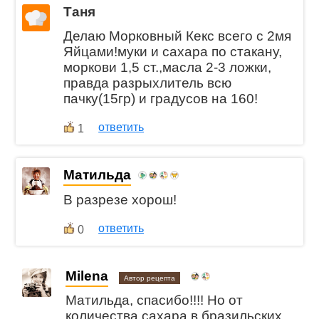
Таня
Делаю Морковный Кекс всего с 2мя
Яйцами!муки и сахара по стакану,
моркови 1,5 ст.,масла 2-3 ложки,
правда разрыхлитель всю
пачку(15гр) и градусов на 160!
ответить
1
Матильда
В разрезе хорош!
ответить
0
Milena
Автор рецепта
Матильда, спасибо!!!! Но от
количества сахара в бразильских