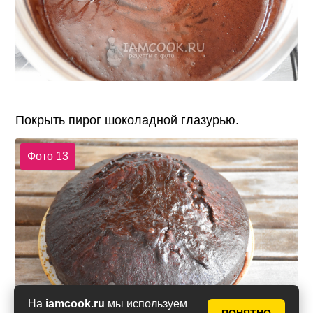
Покрыть пирог шоколадной глазурью.
Фото 13
На
iamcook.ru
мы используем